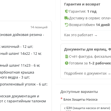
Гарантия и возврат
Гарантия:
1 год
Доставку в сервис опл
Возврат/обмен
14 дней
14 позиций
оновая дойковая резина -
Как это работает →
к молочный - 12 шт;
Документы для юрлиц, Ф
ный шланг 14х22 - 12 м;
Счёт-фактура, фискальн
Готовим за
1–2 рабочих
мный шланг 11х23 - 6 м;
арбонатная крышка
Подробнее о документах →
ого ведра - 3 шт;
ропиленовый уголок - 6 шт;
Доступные варианты
ческая документация и
*
Блок Защиты Насоса
рт с гарантийным талоном
с БЗН (защита насоса от влаги)