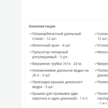
Комплектация
Поликарбонатный доильный
Силик
стакан - 12 шт;
12 шт;
Молочный кран - 6 шт;
Уголо
Пульсатор попарный
Молоч
регулируемый - 3 шт;
Вакуумная трубка 7х14 - 24 м;
Вакуу
Алюминиевое доильное ведро на
Полик
20 л - 3 шт;
доильн
Прокладка крышки доильного
Полип
ведра - 3 шт;
Ёршики для промывки (два
Техни
коротких и один длинный) - 1 к-т;
паспо
- 1 к-т.