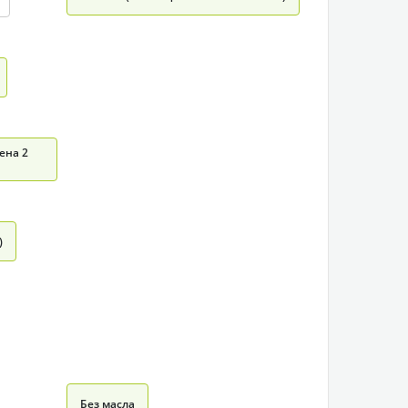
ена 2
)
Без масла