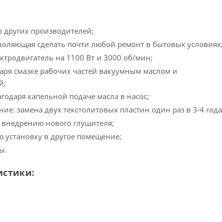
о других производителей;
озволяющая сделать почти любой ремонт в бытовых условиях
тродвигатель на 1100 Вт и 3000 об/мин;
аря смазке рабочих частей вакуумным маслом и
й;
агодаря капельной подаче масла в насос;
ие: замена двух текстолитовых пластин один раз в 3-4 года
 внедрению нового глушителя;
 установку в другое помещение;
ы.
истики: