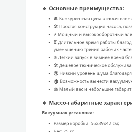
🔹 Основные преимущества:
💲 Конкурентная цена относительн
🛠️ Простая конструкция насоса, п
⚡ Мощный и высокооборотный элек
⏳ Длительное время работы благод
уменьшению трения рабочих часте
❄️ Легкий запуск в зимнее время бл
🛠️ Дешевое техническое обслуживан
🔇 Низкий уровень шума благодаря
🏠 Возможность вынести вакуумную
👜 Малый вес и небольшие габарит
🔹 Массо-габаритные характер
Вакуумная установка:
Размер коробки: 56х39х42 см;
Вес: 25 кг.