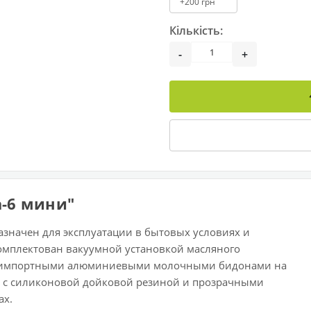
+200 грн
Кількість:
-
+
а-6 мини"
азначен для эксплуатации в бытовых условиях и
комплектован вакуумной установкой масляного
мя импортными алюминиевыми молочными бидонами на
 с силиконовой дойковой резиной и прозрачными
ах.