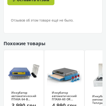
Отзывов об этом товаре ещё не было.
Похожие товары
Инкубатор
Инкубатор
автоматический
автоматический
Инкубат
ПТАХА 64-В
ПТАХА-60 OR
автомат
(220/12В,
(220/12В,
Теплуша 
3 990 грн
4 990 грн
роликовый
роликовый