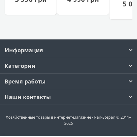
PRO 220/
5 00
переворот)
переворот)
(комбин
корпус)
Информация
Категории
Время работы
Наши контакты
Хозяйственные товары в интернет-магазине - Pan-Stepan © 2011–
2026