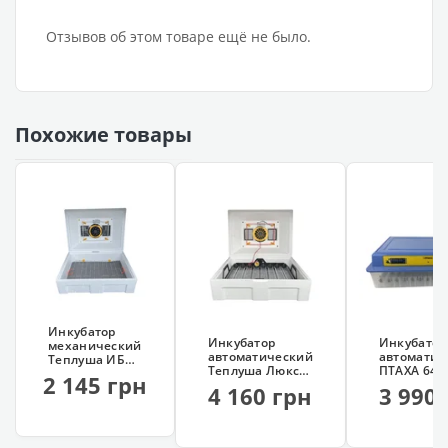
Отзывов об этом товаре ещё не было.
Похожие товары
Инкубатор
Инкубатор
Инкубатор
механический
автоматический
автоматич
Теплуша ИБ
Теплуша Люкс
ПТАХА 64-
100 ТМВ
2 145 грн
72 ИБ ТАВ12
(220/12В,
(ТЭНовый, с
4 160 грн
3 990
роликовы
влагомером)
переворот