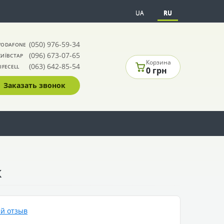
UA
RU
(050) 976-59-34
VODAFONE
(096) 673-07-65
КИЇВСТАР
Корзина
(063) 642-85-54
LIFECELL
0 грн
Заказать звонок
к
й отзыв