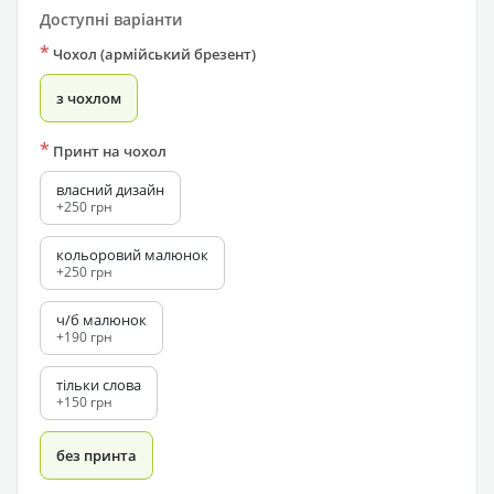
Доступні варіанти
*
Чохол (армійський брезент)
з чохлом
*
Принт на чохол
власний дизайн
+250 грн
кольоровий малюнок
+250 грн
ч/б малюнок
+190 грн
тільки слова
+150 грн
без принта