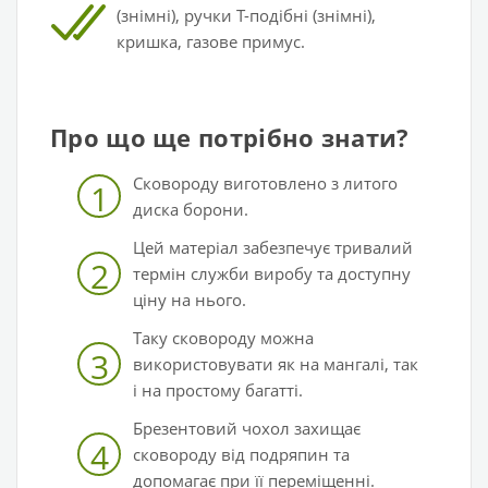
(знімні), ручки Т-подібні (знімні),
кришка,
газове примус.
Про що ще потрібно знати?
Сковороду виготовлено з литого
1
диска борони.
Цей матеріал забезпечує тривалий
2
термін служби виробу та доступну
ціну на нього.
Таку сковороду можна
3
використовувати як на мангалі, так
і на простому багатті.
Брезентовий чохол захищає
4
сковороду від подряпин та
допомагає при її переміщенні.