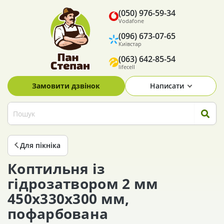
(050) 976-59-34
Vodafone
(096) 673-07-65
Київстар
(063) 642-85-54
lifecell
Замовити дзвінок
Написати
Для пікніка
Коптильня із
гідрозатвором 2 мм
450х330х300 мм,
пофарбована