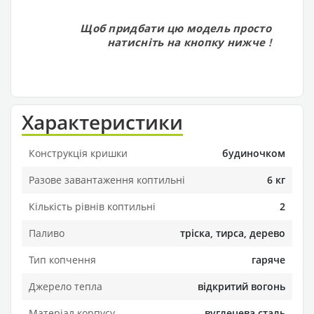
Щоб придбати цю модель просто
натисніть на кнопку нижче
!
Характеристики
Конструкція кришки
будиночком
Разове завантаження коптильні
6 кг
Кількість рівнів коптильні
2
Паливо
тріска, тирса, дерево
Тип копчення
гаряче
Джерело тепла
відкритий вогонь
Матеріал корпусу
вуглецева сталь