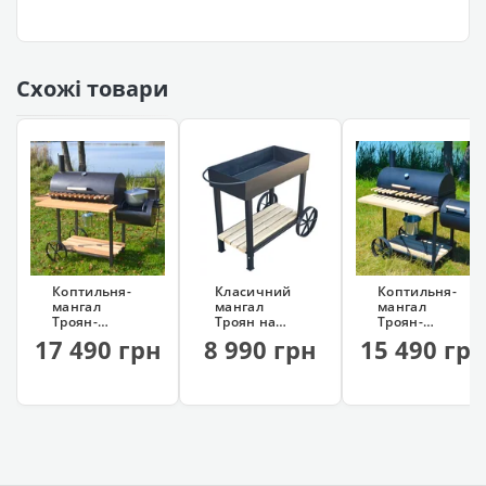
Схожі товари
Коптильня-
Класичний
Коптильня-
мангал
мангал
мангал
Троян-
Троян на
Троян-
Крокодил
колесах
Крокодил (13
17 490 грн
8 990 грн
15 490 гр
ПЛЮС (з
(сталь 4 мм)
шампурів,
казаном)
гриль)