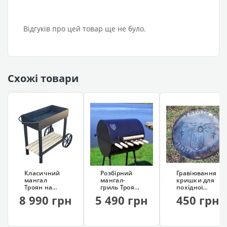
Відгуків про цей товар ще не було.
Схожі товари
Класичний
Розбірний
Гравіювання
мангал
мангал-
кришки для
Троян на
гриль Троян
похідної
колесах
(у чохлі, 6
сковорідки
8 990 грн
5 490 грн
450 грн
(сталь 4 мм)
шампурів)