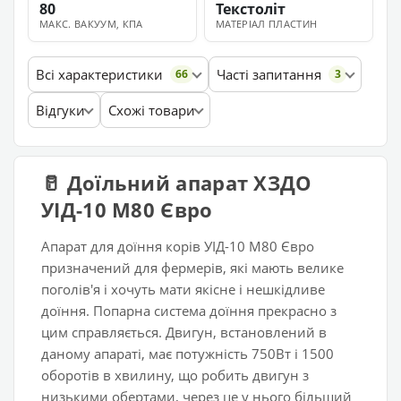
80
Текстоліт
МАКС. ВАКУУМ, КПА
МАТЕРІАЛ ПЛАСТИН
Всі характеристики
Часті запитання
66
3
Відгуки
Схожі товари
🥛 Доїльний апарат ХЗДО
УІД-10 М80 Євро
Апарат для доїння корів УІД-10 М80 Євро
призначений для фермерів, які мають велике
поголів'я і хочуть мати якісне і нешкідливе
доїння. Попарна система доїння прекрасно з
цим справляється. Двигун, встановлений в
даному апараті, має потужність 750Вт і 1500
оборотів в хвилину, що робить двигун з
низькими обертами, через це у нього більший