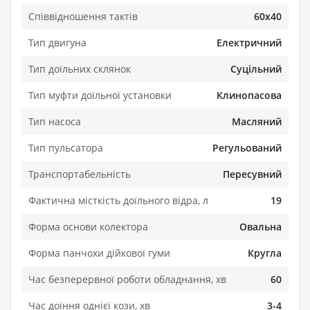
Співвідношення тактів
60х40
Тип двигуна
Електричний
Тип доїльних склянок
Суцільний
Тип муфти доїльної установки
Клинопасова
Тип насоса
Масляний
Тип пульсатора
Регульований
Транспортабельність
Пересувний
Фактична місткість доїльного відра, л
19
Форма основи колектора
Овальна
Форма панчохи дійкової гуми
Кругла
Час безперервної роботи обладнання, хв
60
Час доїння однієї кози, хв
3-4