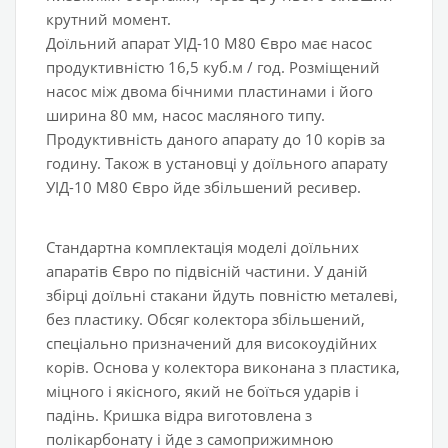
крутний момент.
Доїльний апарат УІД-10 М80 Євро має насос
продуктивністю 16,5 куб.м / год. Розміщений
насос між двома бічними пластинами і його
ширина 80 мм, насос масляного типу.
Продуктивність даного апарату до 10 корів за
годину. Також в установці у доїльного апарату
УІД-10 М80 Євро йде збільшений ресивер.
Стандартна комплектація моделі доїльних
апаратів Євро по підвісній частини. У даній
збірці доїльні стакани йдуть повністю металеві,
без пластику. Обсяг колектора збільшений,
спеціально призначений для високоудійних
корів. Основа у колектора виконана з пластика,
міцного і якісного, який не боїться ударів і
падінь. Кришка відра виготовлена з
полікарбонату і йде з самоприжимною