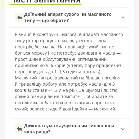
Доїльний апарат сухого чи масляного
🐄
типу — що обрати?
Різниця в конструкції насоса: в апараті масляного
типу ротор працює в маслі, у сухого — «на
повітрі», без масла. На практиці: сухий тип не
боїться морозу і не потребує доливання масла —
простіший в обслуговуванні, оптимальний
приблизно до 5–6 корів (у теплу пору працює без
перегріву десь до 1–1,5 години поспіль).
Масляний тип розрахований на більше поголівʼя
й тривалішу роботу, але потребує масла (для 3
корів вистачає ~1–2 л на рік). За шумом і якістю
доїння різниці ви не помітите — обирайте за
поголівʼям: небагато корів і важлива простота —
сухий; велике стадо й довгі дойки — масляний.
Дійкова гума каучукова чи силіконова —
🐄
яка краща?