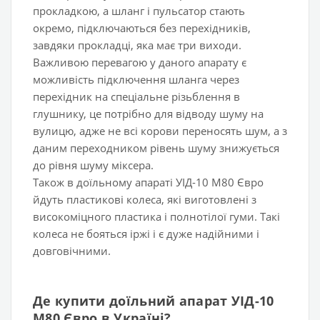
прокладкою, а шланг і пульсатор стають
окремо, підключаються без перехідників,
завдяки прокладці, яка має три виходи.
Важливою перевагою у даного апарату є
можливість підключення шланга через
перехідник на спеціальне різьблення в
глушнику, це потрібно для відводу шуму на
вулицю, адже не всі корови переносять шум, а з
даним переходником рівень шуму знижується
до рівня шуму міксера.
Також в доїльному апараті УІД-10 М80 Євро
йдуть пластикові колеса, які виготовлені з
високоміцного пластика і полнотілої гуми. Такі
колеса не бояться іржі і є дуже надійними і
довговічними.
Де купити доїльний апарат УІД-10
М80 Євро в Україні?