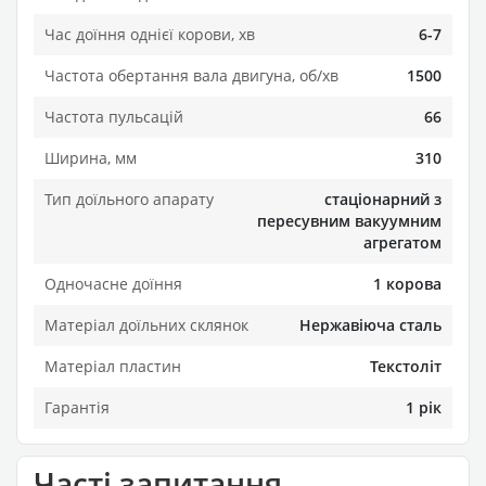
Час доїння однієї корови, хв
6-7
Частота обертання вала двигуна, об/хв
1500
Частота пульсацій
66
Ширина, мм
310
Тип доїльного апарату
стаціонарний з
пересувним вакуумним
агрегатом
Одночасне доїння
1 корова
Матеріал доїльних склянок
Нержавіюча сталь
Матеріал пластин
Текстоліт
Гарантія
1 рік
Часті запитання