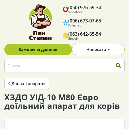
(050) 976-59-34
Vodafone
(096) 673-07-65
Київстар
(063) 642-85-54
lifecell
Замовити дзвінок
Написати
Доїльні апарати
ХЗДО УІД-10 М80 Євро
доїльний апарат для корів