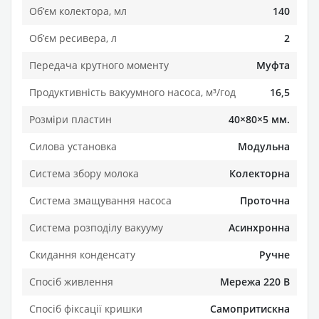
Обʼєм колектора, мл
140
Обʼєм ресивера, л
2
Передача крутного моменту
Муфта
Продуктивність вакуумного насоса, м³/год
16,5
Розміри пластин
40×80×5 мм.
Силова установка
Модульна
Система збору молока
Колекторна
Система змащування насоса
Проточна
Система розподілу вакууму
Асинхронна
Скидання конденсату
Ручне
Спосіб живлення
Мережа 220 В
Спосіб фіксації кришки
Самопритискна