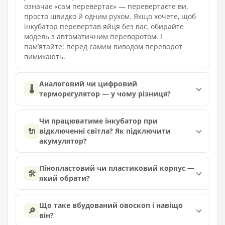
означає «сам перевертає» — перевертаєте ви,
просто швидко й одним рухом. Якщо хочете, щоб
інкубатор перевертав яйця без вас, обирайте
модель з автоматичним переворотом. І
памʼятайте: перед самим виводом переворот
вимикають.
Аналоговий чи цифровий
🌡️
терморегулятор — у чому різниця?
Чи працюватиме інкубатор при
🔌
відключенні світла? Як підключити
акумулятор?
Пінопластовий чи пластиковий корпус —
🛠️
який обрати?
Що таке вбудований овоскоп і навіщо
🔎
він?