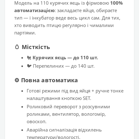
Модель на 110 курячих яєць із фірмовою
100%
автоматизацією
: закладаєте яйця, обираєте
тип — і інкубатор веде весь цикл сам. Для тих,
хто виводить птицю регулярно і чималими
партіями.
🥚 Місткість
🐔
Курячих яєць — до 110 шт.
🐦 Перепелиних — до 140 шт.
⚙️ Повна автоматика
Готові режими під вид яйця + ручне тонке
налаштування кнопкою SET.
Роликовий переворот з розсувними
роликами, вентилятор, вологомір,
овоскоп.
Аварійна сигналізація відхилень
температури/вологості.