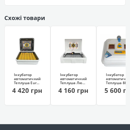
Схожі товари
Інкубатор
Інкубатор
Інкубатор
автоматичний
автоматичний
автоматичн
Теплуша Euro
Теплуша Люкс
Теплуша 88
88 ТАВ
72 ІБ ТАВ12
AQUA
4 420 грн
4 160 грн
5 600 г
220/12В
(220/12в)