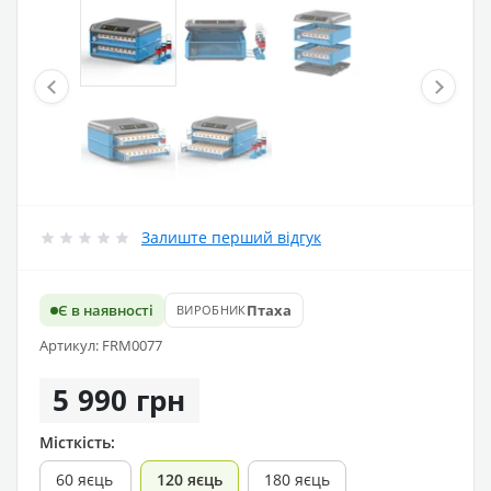
Залиште перший відгук
Є в наявності
Птаха
ВИРОБНИК
Артикул: FRM0077
5 990 грн
Місткість:
60 яєць
120 яєць
180 яєць