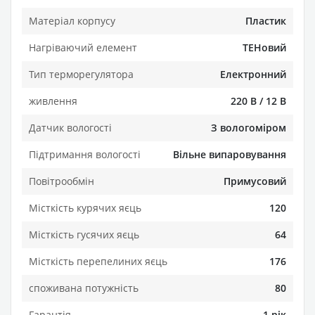
Матеріал корпусу
Пластик
Нагріваючий елемент
ТЕНовий
Тип терморегулятора
Електронний
живлення
220 В / 12 В
Датчик вологості
З вологоміром
Підтримання вологості
Вільне випаровування
Повітрообмін
Примусовий
Місткість курячих яєць
120
Місткість гусячих яєць
64
Місткість перепелиних яєць
176
споживана потужність
80
Гарантія
1 рік