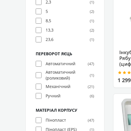
2,3
(1)
5
(2)
8,5
(1)
13,3
(2)
23,6
(1)
Інку
ПЕРЕВОРОТ ЯЄЦЬ
Рябу
(циф
Автоматичний
(47)
Автоматичний
(1)
(роликовий)
1 299
Механічний
(21)
Ручний
(6)
МАТЕРІАЛ КОРПУСУ
Пінопласт
(47)
Пінопласт (EPS)
(1)