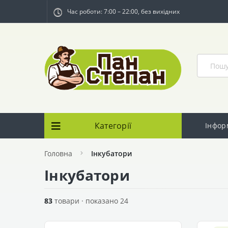
Час роботи: 7:00 – 22:00, без вихідних
Категорії
Інфор
Головна
Інкубатори
Інкубатори
83
товари · показано 24