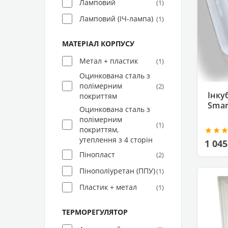
Ламповий
(1)
Ламповий (ІЧ-лампа)
(1)
МАТЕРІАЛ КОРПУСУ
Метал + пластик
(1)
Оцинкована сталь з
полімерним
(2)
Інку
покриттям
Smar
Оцинкована сталь з
полімерним
(1)
покриттям,
утеплення з 4 сторін
1 045
Пінопласт
(2)
Пінополіуретан (ППУ)
(1)
Пластик + метал
(1)
ТЕРМОРЕГУЛЯТОР