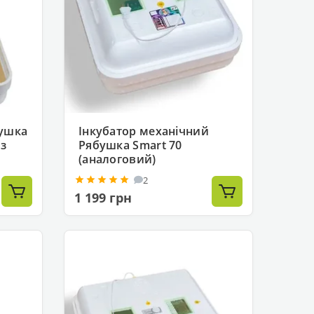
бушка
Інкубатор механічний
 з
Рябушка Smart 70
(аналоговий)
2
1 199 грн