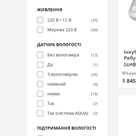
ЖИВЛЕННЯ
220 В / 12 В
(35)
Мережа 220 В
(40)
ДАТЧИК ВОЛОГОСТІ
Інку
Без вологоміра
(13)
Рябу
(циф
Да
(1)
воло
Зали
З вологоміром
(26)
1 845
наявний
(4)
немає
(16)
Так
(7)
Так (система AQUA)
(2)
ПІДТРИМАННЯ ВОЛОГОСТІ