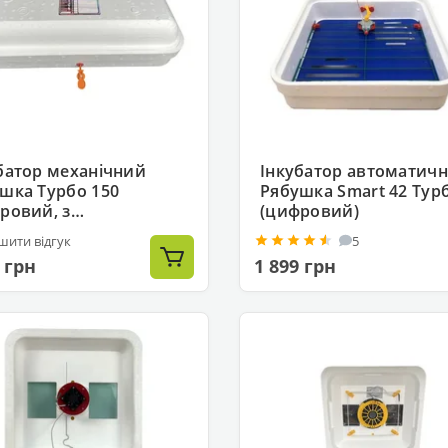
батор механічний
Інкубатор автоматич
шка Турбо 150
Рябушка Smart 42 Тур
ровий, з
(цифровий)
гоміром)
шити відгук
5
 грн
1 899 грн