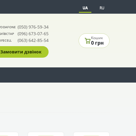
UA
RU
(050) 976-59-34
VODAFONE
(096) 673-07-65
КИЇВСТАР
Кошик
(063) 642-85-54
LIFECELL
0 грн
Замовити дзвінок