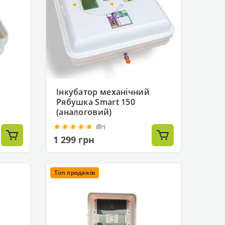
Інкубатор механічний
Рябушка Smart 150
(аналоговий)
1
1 299 грн
Топ продажів