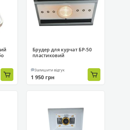
ний
Брудер для курчат БР-50
бо
пластиковий
Залишити відгук
1 950 грн