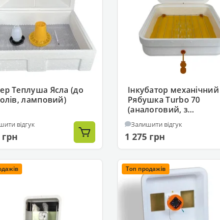
ер Теплуша Ясла (до
Інкубатор механічний
голів, ламповий)
Рябушка Turbo 70
(аналоговий, з
вентилятором)
шити відгук
Залишити відгук
 грн
1 275 грн
одажів
Топ продажів