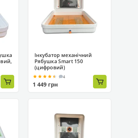
бушка
Інкубатор механічний
овий,
Рябушка Smart 150
(цифровий)
4
1 449 грн