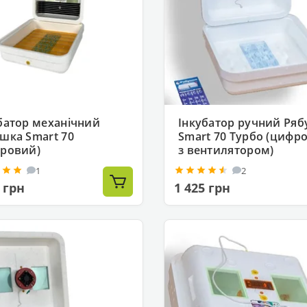
батор механічний
Інкубатор ручний Ря
шка Smart 70
Smart 70 Турбо (цифр
ровий)
з вентилятором)
1
2
 грн
1 425 грн