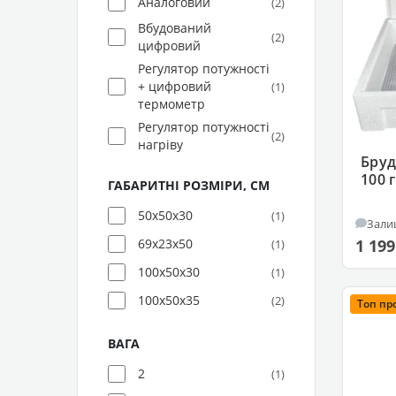
Аналоговий
(2)
Вбудований
(2)
цифровий
Регулятор потужності
+ цифровий
(1)
термометр
Регулятор потужності
(2)
нагріву
Бруд
100 
ГАБАРИТНІ РОЗМІРИ, СМ
50x50x30
(1)
Зали
1 199
69x23x50
(1)
100x50x30
(1)
100x50x35
(2)
Топ пр
ВАГА
2
(1)