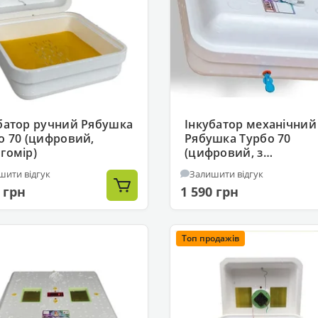
батор ручний Рябушка
Інкубатор механічний
o 70 (цифровий,
Рябушка Турбо 70
гомір)
(цифровий, з
вологоміром)
шити відгук
Залишити відгук
 грн
1 590 грн
Топ продажів