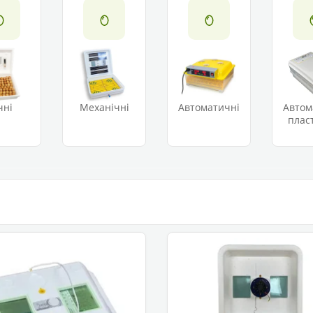
чні
Механічні
Автоматичні
Автом
плас