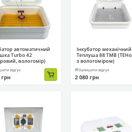
батор автоматичний
Інкубатор механічний
шка Turbo 42
Теплуша 88 ТМВ (ТЕНо
ровий, вологомір)
з вологоміром)
шити відгук
Залишити відгук
 грн
2 080 грн