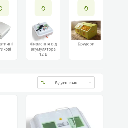
атичні
Живлення від
Брудери
тикові
акумулятора
12 В