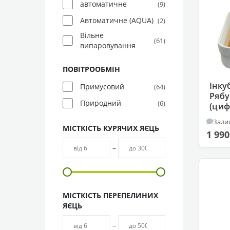
автоматичне
(9)
Автоматичне (AQUA)
(2)
Вільне
(61)
випаровування
ПОВІТРООБМІН
Інку
Примусовий
(64)
Рябу
Природний
(6)
(циф
Зали
МІСТКІСТЬ КУРЯЧИХ ЯЄЦЬ
1 990
–
МІСТКІСТЬ ПЕРЕПЕЛИНИХ
ЯЄЦЬ
–