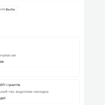
Berlin
БНИК
лачуємо ми
нів
П і грантів
льний чек, видаткова накладна
дні