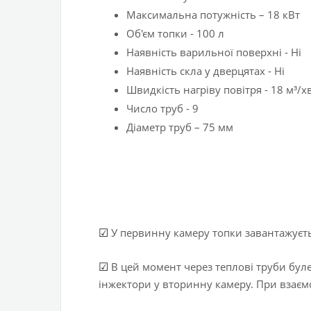
Максимальна потужність – 18 кВт
Об'єм топки - 100 л
Наявність варильної поверхні - Ні
Наявність скла у дверцятах - Ні
Швидкість нагріву повітря - 18 м³/хв
Число труб - 9
Діаметр труб – 75 мм
У первинну камеру топки завантажуєтьс
☑
В цей момент через теплові труби буле
☑
інжектори у вторинну камеру. При взаємо