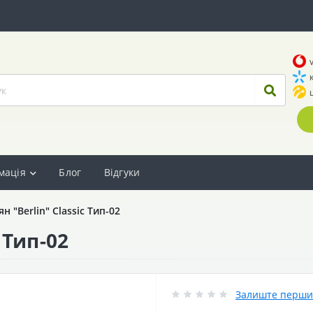
мація
Блог
Відгуки
ян "Berlin" Classic Тип-02
 Тип-02
Залиште перший