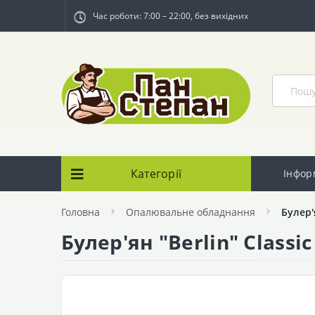
Час роботи: 7:00 – 22:00, без вихідних
Категорії
Інфор
Головна
Опалювальне обладнання
Булер'
Булер'ян "Berlin" Classic