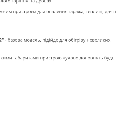
алого горіння на дровах.
ним пристроєм для опалення гаража, теплиці, дачі і
2"
- базова модель, підійде для обігріву невеликих
икими габаритами пристрою чудово доповнять будь-