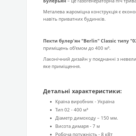
Булерьян
– це газогенераторна піч трив
Металева жароміцна конструкція є економ
навіть приватних будинків.
Пекти булер'ян "Berlin" Classic типу "0
приміщень об'ємом до 400 м³.
Лаконічний дизайн у поєднанні з невел
яке приміщення.
Детальні характеристики:
Країна виробник - Україна
Тип 02 - 400 м³
Діаметр димоходу – 150 мм.
Висота димаря - 7 м
Робоча потужність - 8 кВт