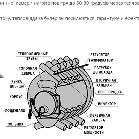
инної камери нагріте повітря до 60-80 градусів через теплові
ку, тепловіддача булер'ян посилюється, гарантуючи ефекти