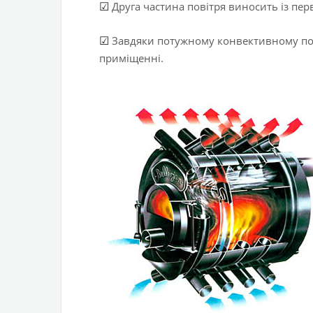
Друга частина повітря виносить із перв
☑
Завдяки потужному конвективному пото
☑
приміщенні.