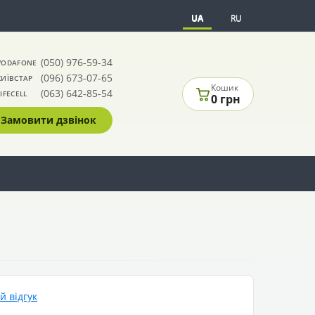
UA
RU
(050) 976-59-34
VODAFONE
(096) 673-07-65
КИЇВСТАР
Кошик
(063) 642-85-54
LIFECELL
0 грн
Замовити дзвінок
 відгук