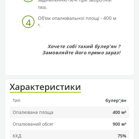
тязі.
Об'єм опалювальної площі - 400 м
4
³.
Хочете собі такий булер'ян
?
Замовляйте його прямо зараз!
Характеристики
Тип
булер';ян
Опалювана площа
400 м²
Опалюваний обсяг
900 м³
ККД
75%