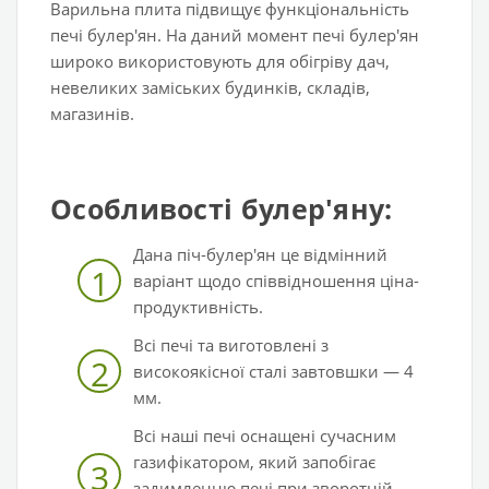
Варильна плита підвищує функціональність
печі булер'ян. На даний момент печі булер'ян
широко використовують для обігріву дач,
невеликих заміських будинків, складів,
магазинів.
Особливості булер'яну:
Дана піч-булер'ян це відмінний
1
варіант щодо співвідношення ціна-
продуктивність.
Всі печі та виготовлені з
2
високоякісної сталі завтовшки — 4
мм.
Всі наші печі оснащені сучасним
газифікатором, який запобігає
3
задимленню печі при зворотній