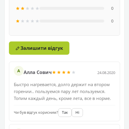
0
0
Залишити відгук
А
Алла Сович
24.08.2020
Быстро нагревается, долго держит на втором
горении.. пользуемся пару лет пользуемся.
Топим каждый день, кроме лета, все в норме.
Чи був відгук корисним?
Так
Ні