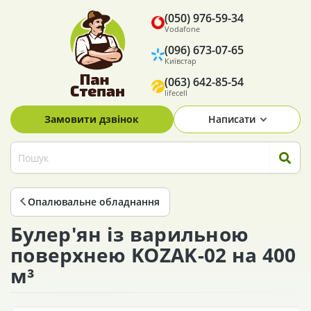
(050) 976-59-34
Vodafone
(096) 673-07-65
Київстар
(063) 642-85-54
lifecell
Замовити дзвінок
Написати
Опалювальне обладнання
Булер'ян із варильною
поверхнею KOZAK-02 на 400
м³