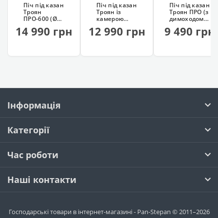
Піч під казан
Піч під казан
Піч під казан
Троян
Троян із
Троян ПРО (з
ПРО-600 (Ø60
камерою
димоходом,
см)
копчення
на колесах)
14 990 грн
12 990 грн
9 490 грн
Інформація
Категорії
Час роботи
Наші контакти
Господарські товари в інтернет-магазині - Pan-Stepan © 2011–2026