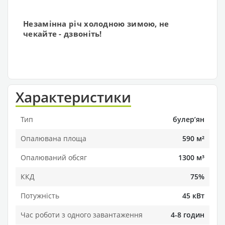
Незамінна річ холодною зимою, не
чекайте - дзвоніть!
Характеристики
Тип
булерʼян
Опалювана площа
590 м²
Опалюваний обсяг
1300 м³
ККД
75%
Потужність
45 кВт
Час роботи з одного завантаження
4-8 годин