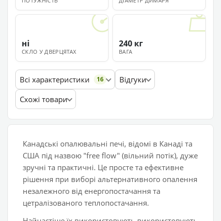
ПОТУЖНІСТЬ
ДІАМЕТР ДИМАРЯ
ні
240 кг
СКЛО У ДВЕРЦЯТАХ
ВАГА
Всі характеристики
Відгуки
16
Схожі товари
Канадські опалювальні печі, відомі в Канаді та
США під назвою "free flow" (вільний потік), дуже
зручні та практичні. Це просте та ефективне
рішення при виборі альтернативного опалення
незалежного від енергопостачання та
цетралізованого теплопостачання.
Найчастіше їх використовують використовують