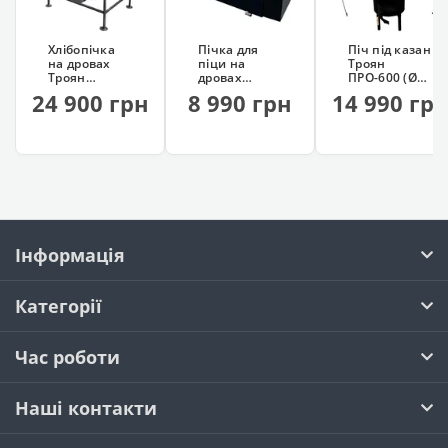
Хлібопічка
Пічка для
Піч під казан
на дровах
піци на
Троян
Троян
дровах
ПРО-600 (Ø60
(професійна)
Троян
см)
24 900 грн
8 990 грн
14 990 гр
Інформація
Категорії
Час роботи
Наші контакти