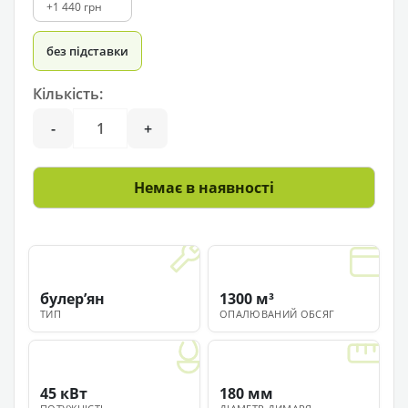
+1 440 грн
без підставки
Кількість:
-
+
Немає в наявності
булерʼян
1300 м³
ТИП
ОПАЛЮВАНИЙ ОБСЯГ
45 кВт
180 мм