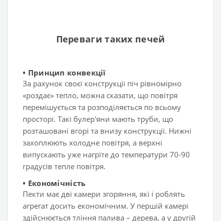
Переваги таких печей
•
Принцип конвекції
За рахунок своєї конструкції піч рівномірно
«роздає» тепло, можна сказати, що повітря
перемішується та розподіляється по всьому
просторі. Такі булер'яни мають труби, що
розташовані вгорі та внизу конструкції. Нижні
захоплюють холодне повітря, а верхні
випускають уже нагріте до температури 70-90
градусів тепле повітря.
•
Економічність
Пекти має дві камери згоряння, які і роблять
агрегат досить економічним. У першій камері
здійснюється тління палива – дерева, а у другій