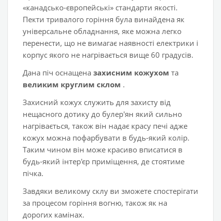
«канадсько-європейські» стандарти якості.
Пекти тривалого горіння була винайдена як
універсальне обладнання, яке можна легко
перенести, що не вимагає наявності електрики і
корпус якого не нагрівається вище 60 градусів.
Дана піч оснащена
захисним кожухом
та
великим круглим склом
.
Захисний кожух служить для захисту від
нещасного дотику до булер'ян який сильно
нагрівається, також він надає красу печі адже
кожух можна пофарбувати в будь-який колір.
Таким чином він може красиво вписатися в
будь-який інтер'єр приміщення, де стоятиме
пічка.
Завдяки великому склу ви зможете спостерігати
за процесом горіння вогню, також як на
дорогих камінах.