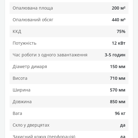
Опалювана площа
200 м²
Опалюваний обсяг
440 м³
ККД
75%
Потужність
12 кВт
Час роботи з одного завантаження
3-5 годин
Діаметр димаря
150 мм
Висота
710 мм
Ширина
570 мм
Довжина
850 мм
Вага
96 кг
Скло у дверцятах
да
Захисний кожух (перфорація)
да