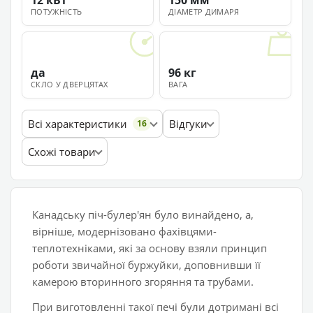
12 кВт
150 мм
ПОТУЖНІСТЬ
ДІАМЕТР ДИМАРЯ
да
96 кг
СКЛО У ДВЕРЦЯТАХ
ВАГА
Всі характеристики
Відгуки
16
Схожі товари
Канадську піч-булер'ян було винайдено, а,
вірніше, модернізовано фахівцями-
теплотехніками, які за основу взяли принцип
роботи звичайної буржуйки, доповнивши її
камерою вторинного згоряння та трубами.
При виготовленні такої печі були дотримані всі