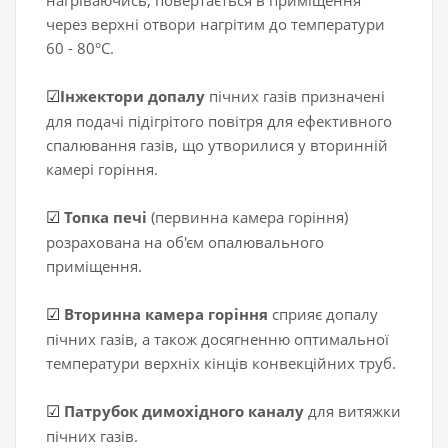
нагріваючись, повертається в приміщення
через верхні отвори нагрітим до температури
60 - 80°С.
Інжектори допалу
пічних газів призначені
☑
для подачі підігрітого повітря для ефективного
спалювання газів, що утворилися у вторинній
камері горіння.
Топка печі
(первинна камера горіння)
☑
розрахована на об'єм опалювального
приміщення.
Вторинна камера горіння
сприяє допалу
☑
пічних газів, а також досягненню оптимальної
температури верхніх кінців конвекційних труб.
Патрубок димохідного каналу
для витяжки
☑
пічних газів.