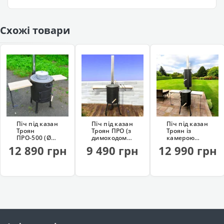
Схожі товари
Піч під казан
Піч під казан
Піч під казан
Троян
Троян ПРО (з
Троян із
ПРО-500 (Ø50
димоходом,
камерою
см)
на колесах)
копчення
12 890 грн
9 490 грн
12 990 грн