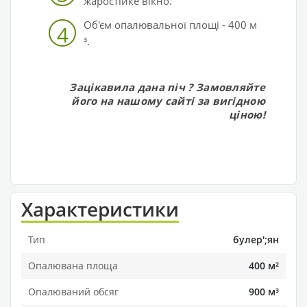
жаростійке вікно.
Об'єм опалювальної площі - 400 м
4
³.
Зацікавила дана піч
? Замовляйте
його на нашому сайті за вигідною
ціною!
Характеристики
Тип
булер';ян
Опалювана площа
400 м²
Опалюваний обсяг
900 м³