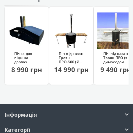
Пічка для
Піч під казан
Піч під казан
піци на
Троян
Троян ПРО (з
дровах
ПРО-600 (Ø60
димоходом,
Троян
см)
на колесах)
8 990 грн
14 990 грн
9 490 грн
Інформація
Категорії