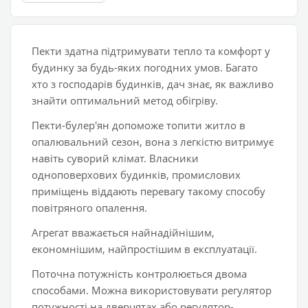
Пекти здатна підтримувати тепло та комфорт у
будинку за будь-яких погодних умов. Багато
хто з господарів будинків, дач знає, як важливо
знайти оптимальний метод обігріву.
Пекти-булер'ян допоможе топити житло в
опалювальний сезон, вона з легкістю витримує
навіть суворий клімат. Власники
одноповерхових будинків, промислових
приміщень віддають перевагу такому способу
повітряного опалення.
Агрегат вважається найнадійнішим,
економнішим, найпростішим в експлуатації.
Поточна потужність контролюється двома
способами. Можна використовувати регулятор
потужності на дверцятах або регулятор-