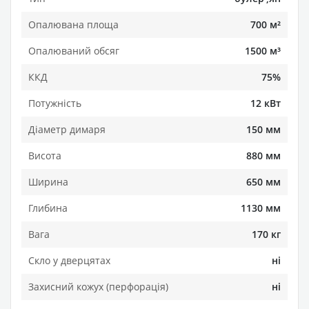
Опалювана площа
700 м²
Опалюваний обсяг
1500 м³
ККД
75%
Потужність
12 кВт
Діаметр димаря
150 мм
Висота
880 мм
Ширина
650 мм
Глибина
1130 мм
Вага
170 кг
Скло у дверцятах
ні
Захисний кожух (перфорація)
ні