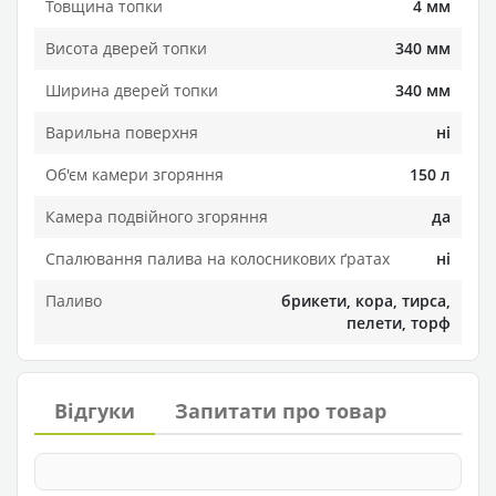
Товщина топки
4 мм
Висота дверей топки
340 мм
Ширина дверей топки
340 мм
Варильна поверхня
ні
Об'єм камери згоряння
150 л
Камера подвійного згоряння
да
Спалювання палива на колосникових ґратах
ні
Паливо
брикети, кора, тирса,
пелети, торф
Відгуки
Запитати про товар