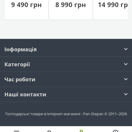
на колесах)
Троян
см)
9 490 грн
8 990 грн
14 990 гр
Інформація
Категорії
Час роботи
Наші контакти
Господарські товари в інтернет-магазині - Pan-Stepan © 2011–2026