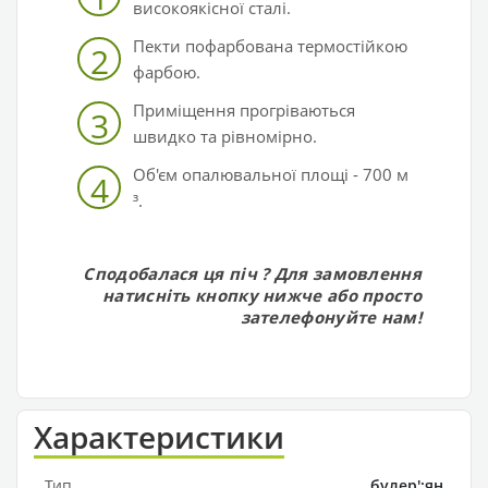
високоякісної сталі.
Пекти пофарбована термостійкою
2
фарбою.
Приміщення прогріваються
3
швидко та рівномірно.
Об'єм опалювальної площі - 700 м
4
³.
Сподобалася ця піч
? Для замовлення
натисніть кнопку нижче або просто
зателефонуйте нам!
Характеристики
Тип
булер';ян