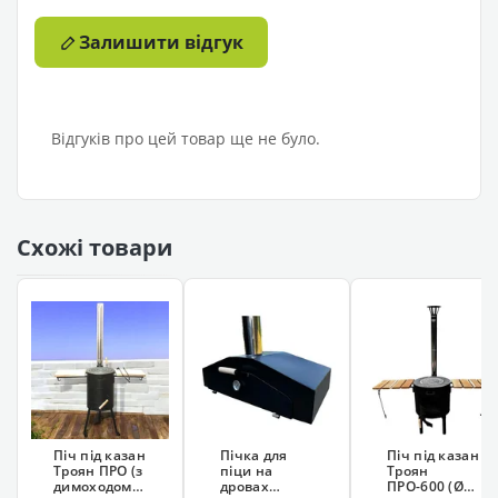
Залишити відгук
Відгуків про цей товар ще не було.
Схожі товари
Піч під казан
Пічка для
Піч під казан
Троян ПРО (з
піци на
Троян
димоходом,
дровах
ПРО-600 (Ø60