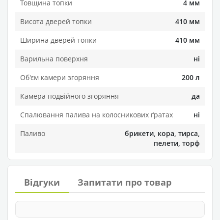
Товщина топки
4 мм
Висота дверей топки
410 мм
Ширина дверей топки
410 мм
Варильна поверхня
ні
Об'єм камери згоряння
200 л
Камера подвійного згоряння
да
Спалювання палива на колосникових ґратах
ні
Паливо
брикети, кора, тирса,
пелети, торф
Відгуки
Запитати про товар