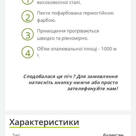
високоякісної сталі.
Пекти пофарбована термостійкою
2
фарбою.
Приміщення прогріваються
3
швидко та рівномірно.
Об'єм опалювальної площі - 1000 м
4
³.
Сподобалася ця піч
? Для замовлення
натисніть кнопку нижче або просто
зателефонуйте нам!
Характеристики
Тип
булер';ян