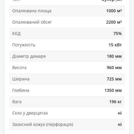
Опалювана площа
1000 м²
Опалюваний обсяг
2200 м³
ККД
75%
Потужність
15 кВт
Діаметр димаря
180 мм
Висота
960 мм
Ширина
725 мм
Глибина
1350 мм
Вага
196 кг
Скло у дверцятах
ні
Захисний кожух (перфорація)
ні