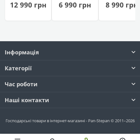
копчення
поверхнею
12 990 грн
6 990 грн
8 990 грн
(на дровах)
Інформація
Категорії
Час роботи
Наші контакти
Господарські товари в інтернет-магазині - Pan-Stepan © 2011–2026