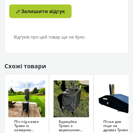
Залишити відгук
Відгуків про цей товар ще не було.
Схожі товари
Піч під казан
Буржуйка
Пічка для
Троян із
Троян з
піци на
камерою
варильною
дровах Троян