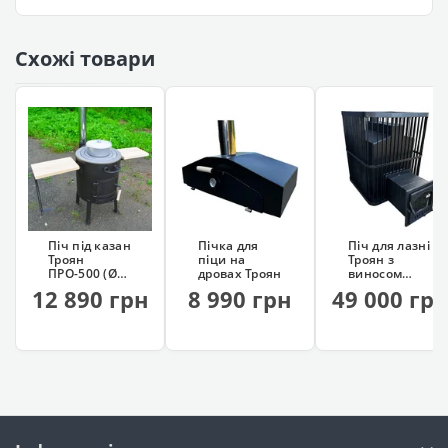
Схожі товари
Піч під казан
Пічка для
Піч для лазні
Троян
піци на
Троян з
ПРО-500 (Ø50
дровах Троян
виносом
см)
топки (45 м³)
12 890 грн
8 990 грн
49 000 гр