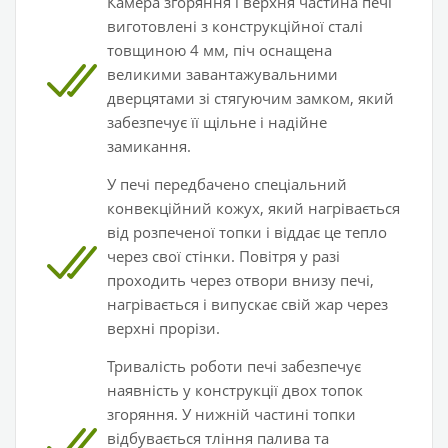
Камера згоряння і верхня частина печі
виготовлені з конструкційної сталі
товщиною 4 мм, піч оснащена
великими завантажувальними
дверцятами зі стягуючим замком, який
забезпечує її щільне і надійне
замикання.
У печі передбачено спеціальний
конвекційний кожух, який нагрівається
від розпеченої топки і віддає це тепло
через свої стінки. Повітря у разі
проходить через отвори внизу печі,
нагрівається і випускає свій жар через
верхні прорізи.
Тривалість роботи печі забезпечує
наявність у конструкції двох топок
згоряння. У нижній частині топки
відбувається тління палива та