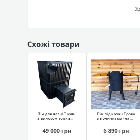
Ві
Схожі товари
Піч для лазні Троян
Піч під казан Троян
з виносом топки
з поличками (на
(45 м³)
колесах)
49 000 грн
6 890 грн