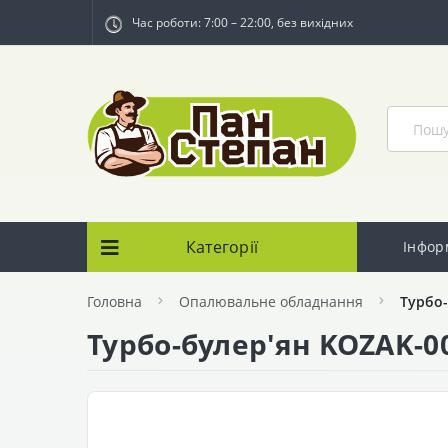
Час роботи: 7:00 – 22:00, без вихідних
Категорії
Інфор
Головна
Опалювальне обладнання
Турбо-
Турбо-булер'ян KOZAK-0