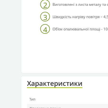
2
Виготовлені з листа металу та 
3
Швидкість нагріву повітря – 4,5
4
Об'єм опалювальної площі - 100
Характеристики
Тип