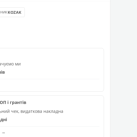
KOZAK
БНИК
лачуємо ми
нів
П і грантів
льний чек, видаткова накладна
дні
и →