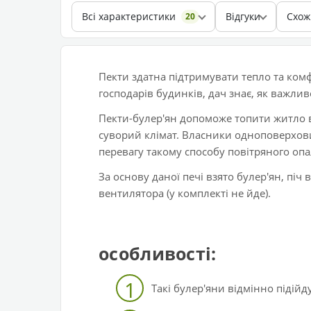
Всі характеристики
Відгуки
Схож
20
Пекти здатна підтримувати тепло та комф
господарів будинків, дач знає, як важли
Пекти-булер'ян допоможе топити житло в
суворий клімат. Власники одноповерхов
перевагу такому способу повітряного оп
За основу даної печі взято булер'ян, пі
вентилятора (у комплекті не йде).
особливості:
1
Такі булер'яни відмінно підій