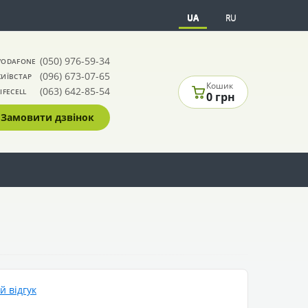
UA
RU
(050) 976-59-34
VODAFONE
(096) 673-07-65
КИЇВСТАР
Кошик
(063) 642-85-54
LIFECELL
0 грн
Замовити дзвінок
 відгук