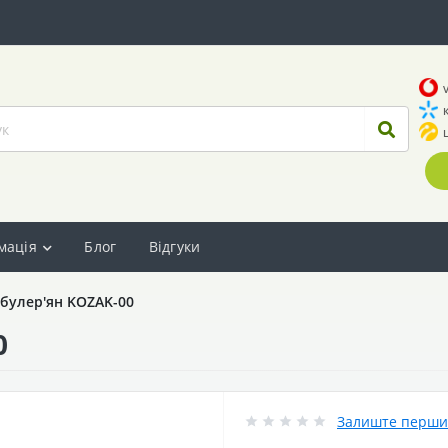
мація
Блог
Відгуки
булер'ян KOZAK-00
0
Залиште перший