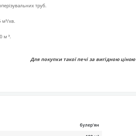
оперізувальних труб.
 м³/хв.
 м ³.
Для покупки такої печі за вигідною ціною
булерʼян