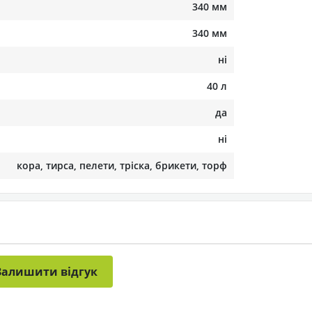
340 мм
340 мм
ні
40 л
да
ні
кора, тирса, пелети, тріска, брикети, торф
Залишити відгук