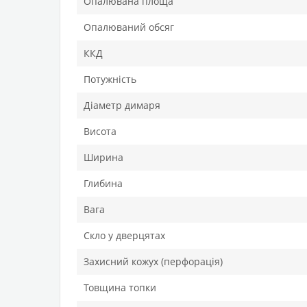
Опалювана площа
Опалюваний обсяг
ККД
Потужність
Діаметр димаря
Висота
Ширина
Глибина
Вага
Скло у дверцятах
Захисний кожух (перфорація)
Товщина топки