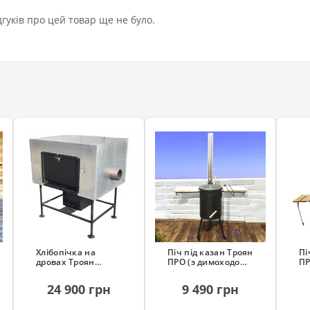
дгуків про цей товар ще не було.
Хлібопічка на
Піч під казан Троян
Пі
дровах Троян
ПРО (з димоходом,
ПР
(професійна)
на колесах)
24 900 грн
9 490 грн