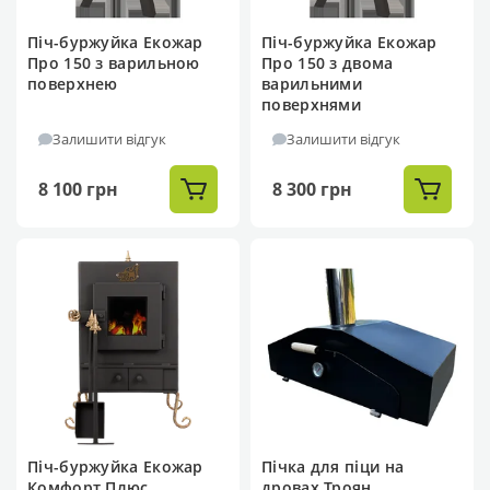
Піч-буржуйка Екожар
Піч-буржуйка Екожар
Про 150 з варильною
Про 150 з двома
поверхнею
варильними
поверхнями
Залишити відгук
Залишити відгук
8 100 грн
8 300 грн
Піч-буржуйка Екожар
Пічка для піци на
Комфорт Плюс
дровах Троян