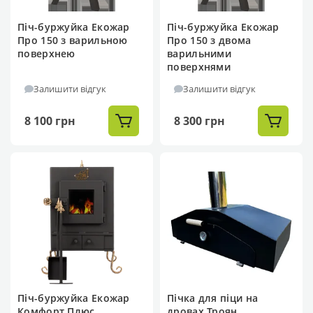
Піч-буржуйка Екожар
Піч-буржуйка Екожар
Про 150 з варильною
Про 150 з двома
поверхнею
варильними
поверхнями
Залишити відгук
Залишити відгук
8 100 грн
8 300 грн
Піч-буржуйка Екожар
Пічка для піци на
Комфорт Плюс
дровах Троян