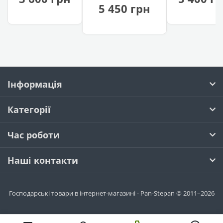
(Універсальний)
5 450 грн
— на 24 банки
Інформація
Категорії
Час роботи
Наші контакти
Господарські товари в інтернет-магазині - Pan-Stepan © 2011–2026