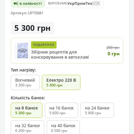
🇺🇦
Є в наявності
УкрПромТех
ВИРОБНИК
Артикул: UPT0081
5 300 грн
ПОДАРУНОК
200 грн
Збірник рецептів для
0 грн
консервування в автоклаві
Тип нагріву:
Вогневий
Електро 220 В
3 300 грн
5 300 грн
Кількість банок:
на 8 банок
на 16 банок
на 24 банки
5 300 грн
5 600 грн
5 900 грн
на 32 банки
на 40 банок
6 200 грн
6 500 грн