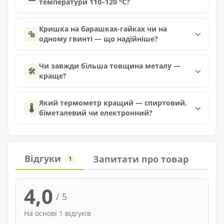
температури 110–120 °C?
Кришка на барашках-гайках чи на
🔩
одному гвинті — що надійніше?
Чи завжди більша товщина металу —
🛠️
краще?
Який термометр кращий — спиртовий,
🌡️
біметалевий чи електронний?
Відгуки
Запитати про товар
1
4,0
/ 5
На основі 1 відгуків