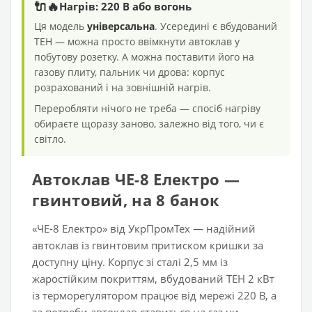
🔌🔥
Нагрів: 220 В або вогонь
Ця модель
універсальна
. Усередині є вбудований
ТЕН — можна просто ввімкнути автоклав у
побутову розетку. А можна поставити його на
газову плиту, пальник чи дрова: корпус
розрахований і на зовнішній нагрів.
Переробляти нічого не треба — спосіб нагріву
обираєте щоразу заново, залежно від того, чи є
світло.
Автоклав ЧЕ-8 Електро —
гвинтовий, на 8 банок
«ЧЕ-8 Електро» від УкрПромТех — надійний
автоклав із гвинтовим притиском кришки за
доступну ціну. Корпус зі сталі 2,5 мм із
жаростійким покриттям, вбудований ТЕН 2 кВт
із терморегулятором працює від мережі 220 В, а