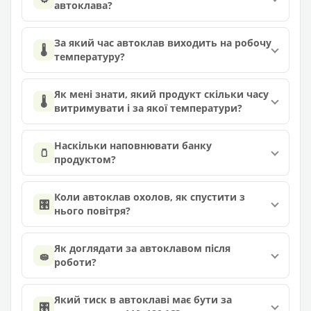
автоклава?
За який час автоклав виходить на робочу
🌡️
температуру?
Як мені знати, який продукт скільки часу
🌡️
витримувати і за якої температури?
Наскільки наповнювати банку
🫙
продуктом?
Коли автоклав охолов, як спустити з
🎛️
нього повітря?
Як доглядати за автоклавом після
🧽
роботи?
Який тиск в автоклаві має бути за
🎛️