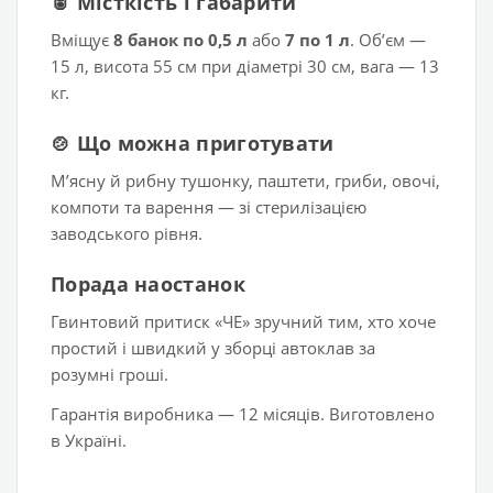
🥫 Місткість і габарити
Вміщує
8 банок по 0,5 л
або
7 по 1 л
. Обʼєм —
15 л, висота 55 см при діаметрі 30 см, вага — 13
кг.
🍲 Що можна приготувати
Мʼясну й рибну тушонку, паштети, гриби, овочі,
компоти та варення — зі стерилізацією
заводського рівня.
Порада наостанок
Гвинтовий притиск «ЧЕ» зручний тим, хто хоче
простий і швидкий у зборці автоклав за
розумні гроші.
Гарантія виробника — 12 місяців. Виготовлено
в Україні.