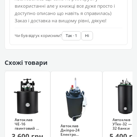
використанні але у книжці все дуже просто і
доступно описано що навіть я справилась)
Заказ і доставка на вищому рівні, дякую!
Чи був відгук корисним?
Так · 1
Ні
Схожі товари
Автоклав
Автоклав
ЧЕ-16
УТех-32 — н
Автоклав
гвинтовий —
32 банки
Дніпро-24
на 16 банок
3 600 грн
5 400 г
Електро