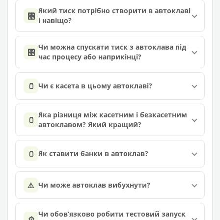
Який тиск потрібно створити в автоклаві
🎛️
і навіщо?
Чи можна спускати тиск з автоклава під
🎛️
час процесу або наприкінці?
🫙
Чи є касета в цьому автоклаві?
Яка різниця між касетним і безкасетним
🫙
автоклавом? Який кращий?
🫙
Як ставити банки в автоклав?
⚠️
Чи може автоклав вибухнути?
Чи обов’язково робити тестовий запуск
⚙️