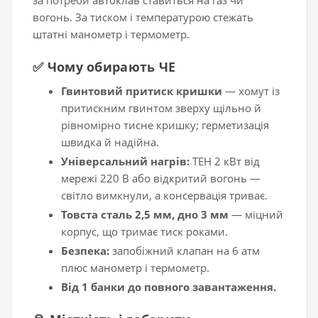
за потреби автоклав ставиться на газ чи
вогонь. За тиском і температурою стежать
штатні манометр і термометр.
✅ Чому обирають ЧЕ
Гвинтовий притиск кришки
— хомут із
притискним гвинтом зверху щільно й
рівномірно тисне кришку; герметизація
швидка й надійна.
Універсальний нагрів:
ТЕН 2 кВт від
мережі 220 В або відкритий вогонь —
світло вимкнули, а консервація триває.
Товста сталь 2,5 мм, дно 3 мм
— міцний
корпус, що тримає тиск роками.
Безпека:
запобіжний клапан на 6 атм
плюс манометр і термометр.
Від 1 банки до повного завантаження.