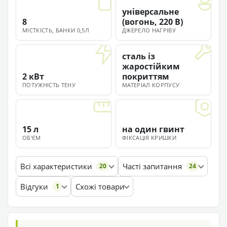
універсальне
8
(вогонь, 220 В)
МІСТКІСТЬ, БАНКИ 0,5Л
ДЖЕРЕЛО НАГРІВУ
сталь із
жаростійким
2 кВт
покриттям
ПОТУЖНІСТЬ ТЕНУ
МАТЕРІАЛ КОРПУСУ
15 л
на один гвинт
ОБʼЄМ
ФІКСАЦІЯ КРИШКИ
Всі характеристики
Часті запитання
20
24
Відгуки
Схожі товари
1