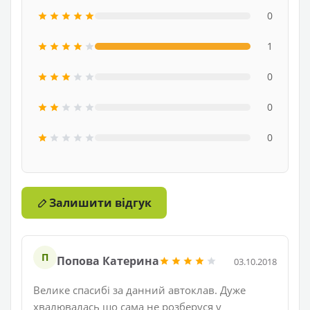
0
1
0
0
0
Залишити відгук
П
Попова Катерина
03.10.2018
Велике спасибі за данний автоклав. Дуже
хвалювалась що сама не розберуся у