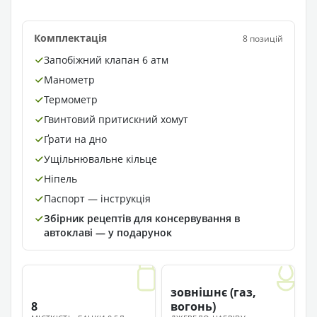
Комплектація
8 позицій
Запобіжний клапан 6 атм
Манометр
Термометр
Гвинтовий притискний хомут
Ґрати на дно
Ущільнювальне кільце
Ніпель
Паспорт — інструкція
Збірник рецептів для консервування в
автоклаві — у подарунок
зовнішнє (газ,
8
вогонь)