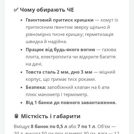
✅ Чому обирають ЧЕ
Гвинтовий притиск кришки
— хомут із
притискним гвинтом зверху щільно й
рівномірно тисне кришку; герметизація
швидка й надійна.
Працює від будь-якого вогню
— газова
плита, електроплита чи відкрите багаття
на дачі.
Товста сталь 2 мм, дно 3 мм
— міцний
корпус, що тримає тиск роками.
Безпека:
запобіжний клапан на 6 атм
плюс манометр і термометр.
Від 1 банки до повного завантаження.
🥫 Місткість і габарити
Вміщує
8 банок по 0,5 л
або
7 по 1 л
. Обʼєм —
20 л, висота 50 см при діаметрі 30 см, вага — 12