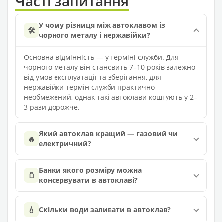
Часті запитання
У чому різниця між автоклавом із
🛠️
чорного металу і нержавійки?
Основна відмінність — у терміні служби. Для
чорного металу він становить 7–10 років залежно
від умов експлуатації та зберігання, для
нержавійки термін служби практично
необмежений, однак такі автоклави коштують у 2–
3 рази дорожче.
Який автоклав кращий — газовий чи
🔥
електричний?
Банки якого розміру можна
🫙
консервувати в автоклаві?
💧
Скільки води заливати в автоклав?