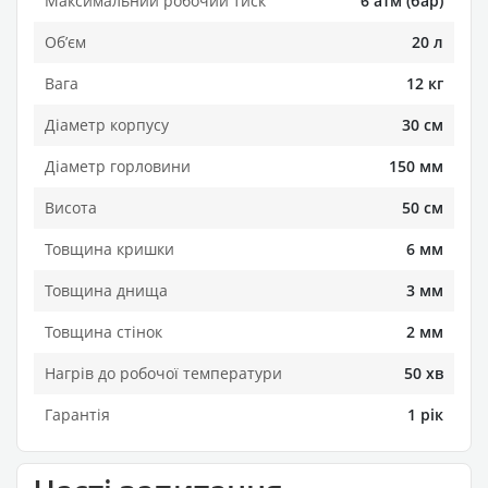
Максимальний робочий тиск
6 атм (бар)
Обʼєм
20 л
Вага
12 кг
Діаметр корпусу
30 см
Діаметр горловини
150 мм
Висота
50 см
Товщина кришки
6 мм
Товщина днища
3 мм
Товщина стінок
2 мм
Нагрів до робочої температури
50 хв
Гарантія
1 рік