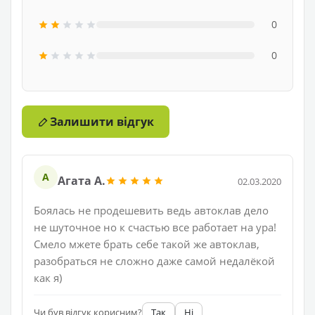
0
0
Залишити відгук
А
Агата А.
02.03.2020
Боялась не продешевить ведь автоклав дело
не шуточное но к счастью все работает на ура!
Смело мжете брать себе такой же автоклав,
разобраться не сложно даже самой недалёкой
как я)
Чи був відгук корисним?
Так
Ні