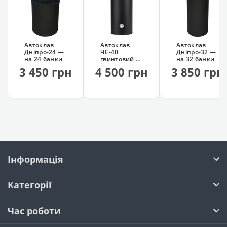
Автоклав
Автоклав
Автоклав
Дніпро-24 —
ЧЕ-40
Дніпро-32 —
на 24 банки
гвинтовий —
на 32 банки
на 40 банок
3 450 грн
4 500 грн
3 850 грн
Інформація
Категорії
Час роботи