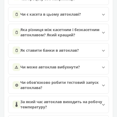
🫙
Чи є касета в цьому автоклаві?
Яка різниця між касетним і безкасетним
🫙
автоклавом? Який кращий?
🫙
Як ставити банки в автоклав?
⚠️
Чи може автоклав вибухнути?
Чи обов’язково робити тестовий запуск
⚙️
автоклава?
За який час автоклав виходить на робочу
🌡️
температуру?