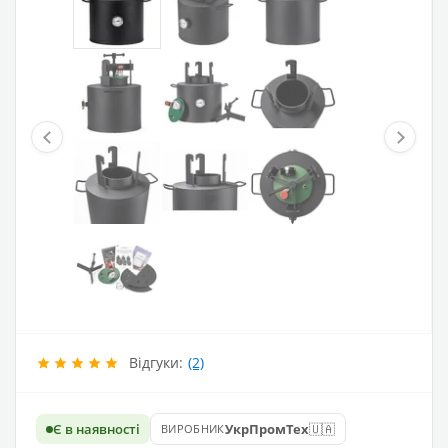
Відгуки:
(2)
🇺🇦
Є в наявності
УкрПромТех
ВИРОБНИК