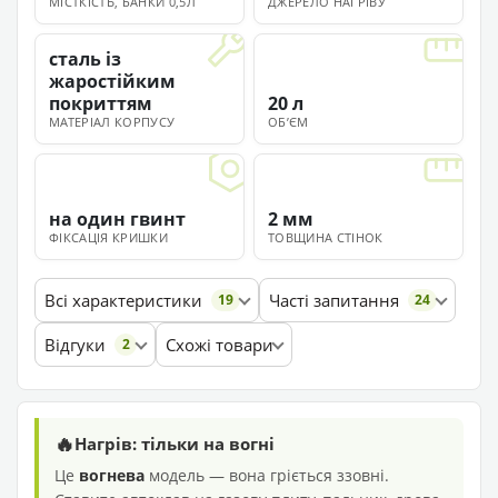
МІСТКІСТЬ, БАНКИ 0,5Л
ДЖЕРЕЛО НАГРІВУ
сталь із
жаростійким
покриттям
20 л
МАТЕРІАЛ КОРПУСУ
ОБʼЄМ
на один гвинт
2 мм
ФІКСАЦІЯ КРИШКИ
ТОВЩИНА СТІНОК
Всі характеристики
Часті запитання
19
24
Відгуки
Схожі товари
2
🔥
Нагрів: тільки на вогні
Це
вогнева
модель — вона гріється ззовні.