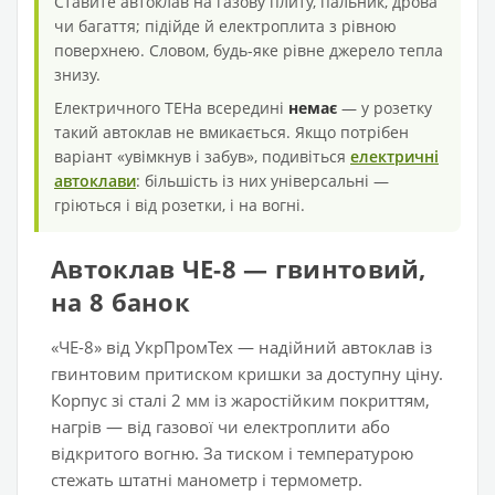
Ставите автоклав на газову плиту, пальник, дрова
чи багаття; підійде й електроплита з рівною
поверхнею. Словом, будь-яке рівне джерело тепла
знизу.
Електричного ТЕНа всередині
немає
— у розетку
такий автоклав не вмикається. Якщо потрібен
варіант «увімкнув і забув», подивіться
електричні
автоклави
: більшість із них універсальні —
гріються і від розетки, і на вогні.
Автоклав ЧЕ-8 — гвинтовий,
на 8 банок
«ЧЕ-8» від УкрПромТех — надійний автоклав із
гвинтовим притиском кришки за доступну ціну.
Корпус зі сталі 2 мм із жаростійким покриттям,
нагрів — від газової чи електроплити або
відкритого вогню. За тиском і температурою
стежать штатні манометр і термометр.