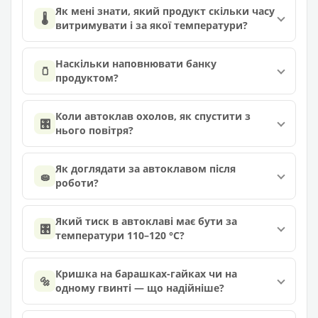
Як мені знати, який продукт скільки часу
🌡️
витримувати і за якої температури?
Наскільки наповнювати банку
🫙
продуктом?
Коли автоклав охолов, як спустити з
🎛️
нього повітря?
Як доглядати за автоклавом після
🧽
роботи?
Який тиск в автоклаві має бути за
🎛️
температури 110–120 °C?
Кришка на барашках-гайках чи на
🔩
одному гвинті — що надійніше?