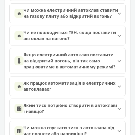
Чи можна електричний автоклав ставити
🔥
на газову плиту або відкритий вогонь?
Чи не пошкодиться ТЕН, якщо поставити
🔥
автоклав на вогонь?
Якщо електричний автоклав поставити
🌡️
на відкритий вогонь, він так само
працюватиме в автоматичному режимі?
Як працює автоматизація в електричних
🔥
автоклавах?
Який тиск потрібно створити в автоклаві
🎛️
і навіщо?
Чи можна спускати тиск з автоклава під
🎛️
час процесу або наприкінці?