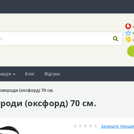
мація
Блог
Відгуки
овороди (оксфорд) 70 см.
роди (оксфорд) 70 см.
Залиште перший