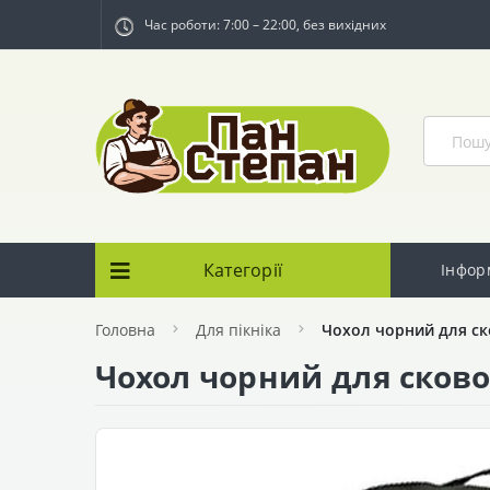
Час роботи: 7:00 – 22:00, без вихідних
Категорії
Інфор
Головна
Для пікніка
Чохол чорний для ск
Чохол чорний для сково