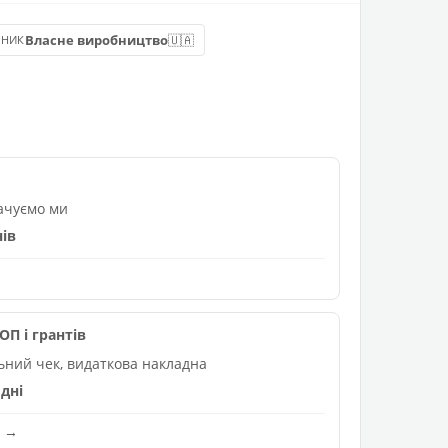
🇺🇦
Власне виробництво
БНИК
лачуємо ми
нів
П і грантів
льний чек, видаткова накладна
дні
и →