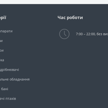
рії
Час роботи
апарати
7:00 – 22:00, без в
ви
ри
іка
дрібнювачі
льне обладнання
 бані
ачі птахів