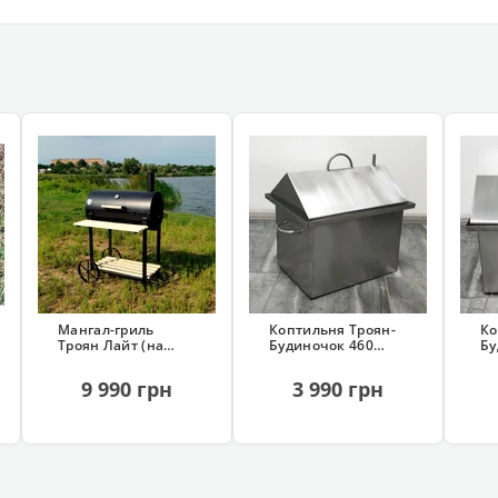
Мангал-гриль
Коптильня Троян-
Ко
Троян Лайт (на
Будиночок 460
Бу
колесах, 13
(нержавіюча, з
(н
шампурів)
гідрозатвором)
гі
9 990 грн
3 990 грн