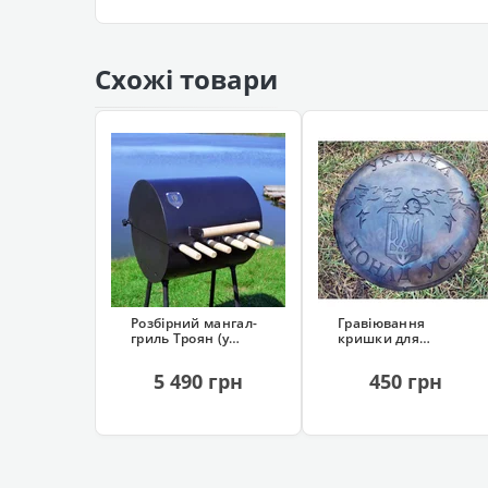
Схожі товари
Розбірний мангал-
Гравіювання
гриль Троян (у
кришки для
чохлі, 6 шампурів)
похідної
сковорідки
5 490 грн
450 грн