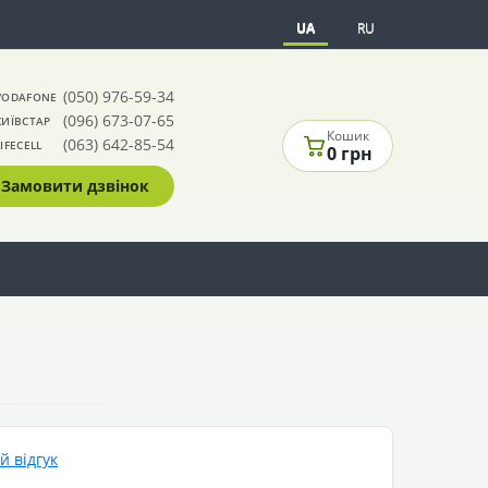
UA
RU
(050) 976-59-34
VODAFONE
(096) 673-07-65
КИЇВСТАР
Кошик
(063) 642-85-54
LIFECELL
0 грн
Замовити дзвінок
 відгук