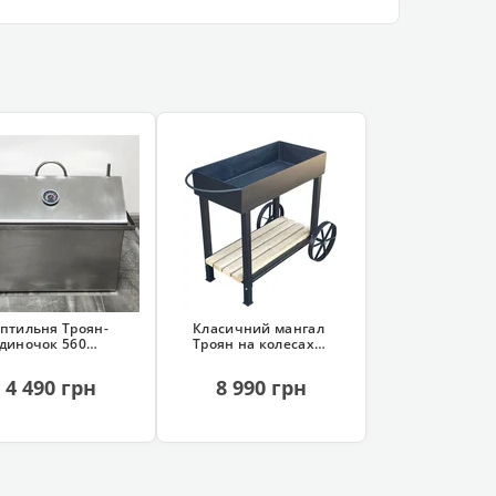
птильня Троян-
Класичний мангал
диночок 560
Троян на колесах
ержавіюча, з
(сталь 4 мм)
дрозатвором)
4 490 грн
8 990 грн