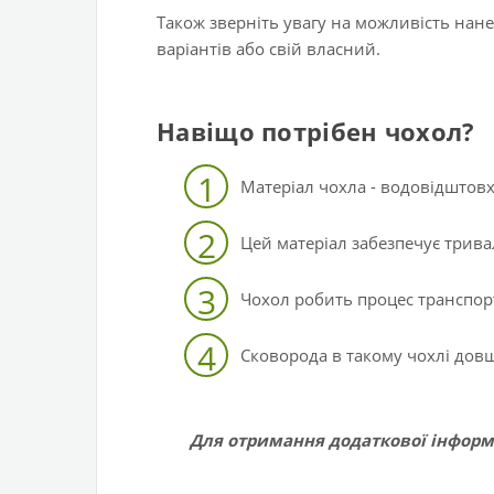
Також зверніть увагу на можливість нан
варіантів або свій власний.
Навіщо потрібен чохол?
1
Матеріал чохла - водовідштов
2
Цей матеріал забезпечує трива
3
Чохол робить процес транспо
4
Сковорода в такому чохлі довш
Для отримання додаткової інформ