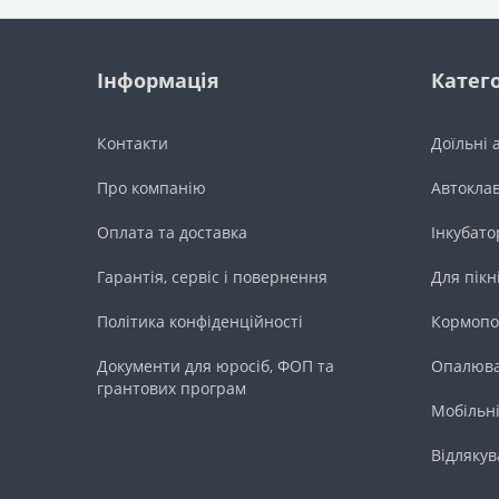
Інформація
Катего
Контакти
Доїльні 
Про компанію
Автокла
Оплата та доставка
Інкубато
Гарантія, сервіс і повернення
Для пікн
Політика конфіденційності
Кормопо
Документи для юросіб, ФОП та
Опалюва
грантових програм
Мобільні
Відлякув