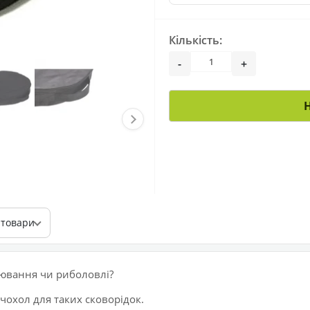
Кількість:
-
+
 товари
лювання чи риболовлі?
чохол для таких сковорідок.