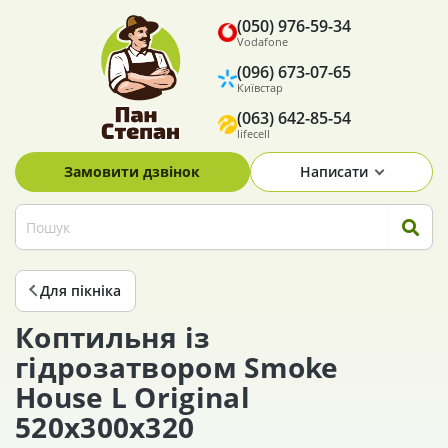
(050) 976-59-34
Vodafone
(096) 673-07-65
Київстар
(063) 642-85-54
lifecell
Замовити дзвінок
Написати
Для пікніка
Коптильня із
гідрозатвором Smoke
House L Original
520х300х320