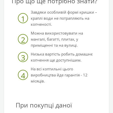
Про що ще потрібно знати?
Завдяки особливій формі кришки –
1
краплі води не потрапляють на
копченості.
Можна використовувати на
2
мангалі, багатті, плитах, у
приміщенні та на вулиці.
Низька вартість робить домашнє
3
копчення ще доступнішим.
На всі коптильні цього
4
виробництва йде гарантія - 12
місяців.
При покупці даної