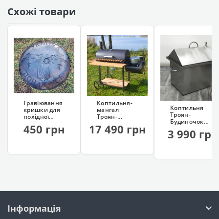
Схожі товари
Гравіювання
Коптильня-
Коптильня
кришки для
мангал
Троян-
похідної
Троян-
Будиночок
сковорідки
Крокодил
450 грн
17 490 грн
460
ПЛЮС (з
3 990 грн
(нержавіюча,
казаном)
з
гідрозатвором)
Інформація