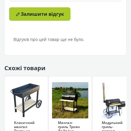
Залишити відгук
Відгуків про цей товар ще не було.
Схожі товари
Класичний
Мангал-
Модульний
мангал
гриль Троян
гриль-
Троян на
Лайт (на
смокер