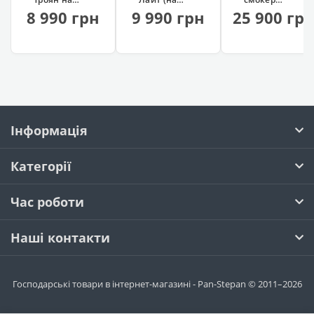
колесах
колесах, 13
Троян (гриль
8 990 грн
9 990 грн
25 900 гр
(сталь 4 мм)
шампурів)
+ мангал +
копчення)
Інформація
Категорії
Час роботи
Наші контакти
Господарські товари в інтернет-магазині - Pan-Stepan © 2011–2026