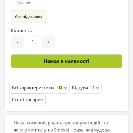
+130 грн
без підставки
Кількість:
-
+
Немає в наявності
Всі характеристики
Відгуки
12
1
Схожі товари
Наша компанія рада запропонувати дійсно
якісну коптильню Smokki House, яка чудово