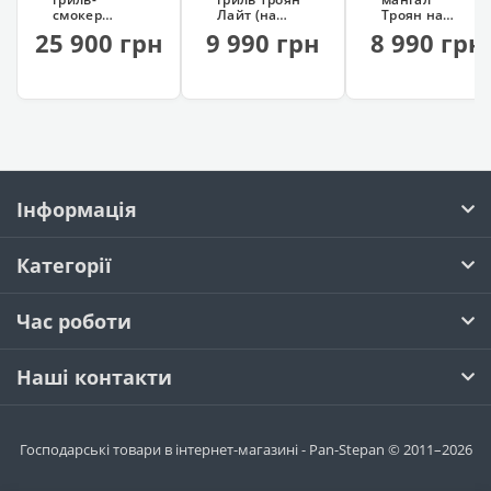
смокер
Лайт (на
Троян на
Троян (гриль
колесах, 13
колесах
25 900 грн
9 990 грн
8 990 грн
+ мангал +
шампурів)
(сталь 4 мм)
копчення)
Інформація
Категорії
Час роботи
Наші контакти
Господарські товари в інтернет-магазині - Pan-Stepan © 2011–2026