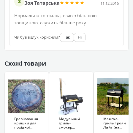
З
Зоя Татарська
11.12.2016
Нормальна коптилка, взяв з більшою
товщиною, служить більше року.
Чи був відгук корисним?
Так
Ні
Схожі товари
Гравіювання
Модульний
Мангал-
кришки для
гриль-
гриль Троян
похідної
смокер
Лайт (на
сковорідки
Троян (гриль
колесах, 13