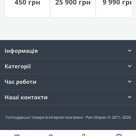
450 грн
25 900 грн
9 990 грн
+ мангал +
шампурів)
копчення)
Інформація
Категорії
Час роботи
Наші контакти
Господарські товари в інтернет-магазині - Pan-Stepan © 2011–2026