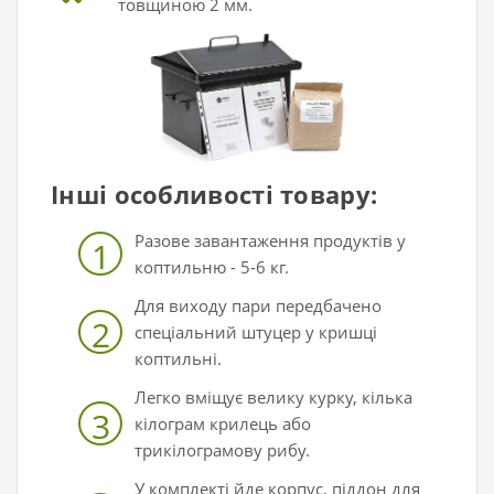
товщиною 2 мм.
Інші особливості товару:
Разове завантаження продуктів у
1
коптильню - 5-6 кг.
Для виходу пари передбачено
2
спеціальний штуцер у кришці
коптильні.
Легко вміщує велику курку, кілька
3
кілограм крилець або
трикілограмову рибу.
У комплекті йде корпус, піддон для