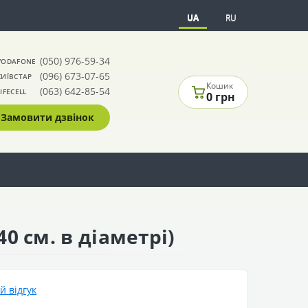
UA
RU
(050) 976-59-34
VODAFONE
(096) 673-07-65
КИЇВСТАР
Кошик
(063) 642-85-54
LIFECELL
0 грн
Замовити дзвінок
0 см. в діаметрі)
 відгук