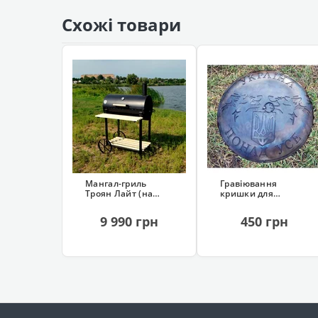
Схожі товари
Мангал-гриль
Гравіювання
Троян Лайт (на
кришки для
колесах, 13
похідної
шампурів)
сковорідки
9 990 грн
450 грн