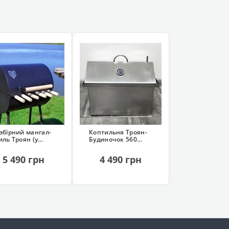
збірний мангал-
Коптильня Троян-
иль Троян (у
Будиночок 560
хлі, 6 шампурів)
(нержавіюча, з
гідрозатвором)
5 490 грн
4 490 грн