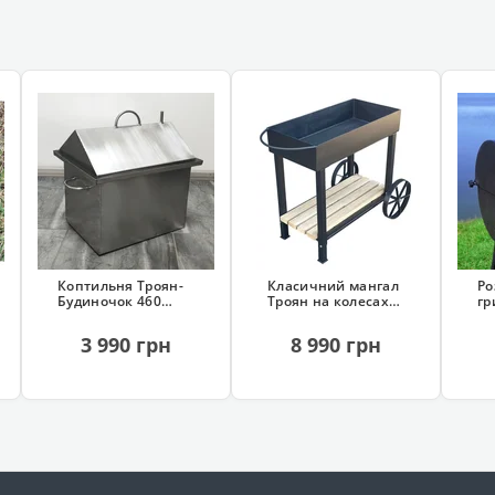
Коптильня Троян-
Класичний мангал
Ро
Будиночок 460
Троян на колесах
гр
(нержавіюча, з
(сталь 4 мм)
чо
гідрозатвором)
3 990 грн
8 990 грн