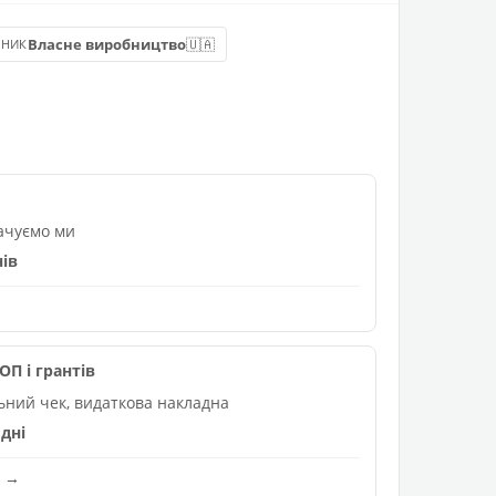
🇺🇦
Власне виробництво
БНИК
лачуємо ми
нів
П і грантів
льний чек, видаткова накладна
дні
и →