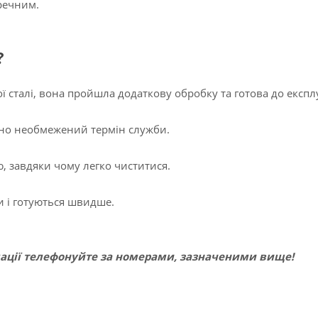
оречним.
?
 сталі, вона пройшла додаткову обробку та готова до експлу
чно необмежений термін служби.
, завдяки чому легко чиститися.
 і готуються швидше.
ації телефонуйте за номерами, зазначеними вище!