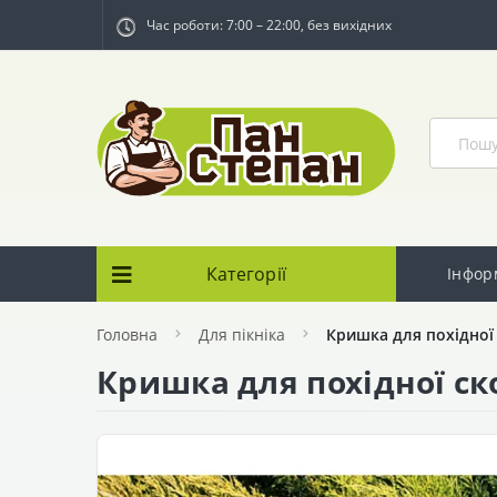
Час роботи: 7:00 – 22:00, без вихідних
Категорії
Інфор
Головна
Для пікніка
Кришка для похідної 
Кришка для похідної ско