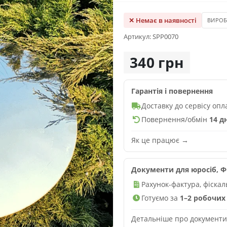
✕ Немає в наявності
ВИРО
Артикул: SPP0070
340 грн
Гарантія і повернення
Доставку до сервісу оп
Повернення/обмін
14 д
Як це працює →
Документи для юросіб, ФО
Рахунок-фактура, фіска
Готуємо за
1–2 робочих 
Детальніше про документ