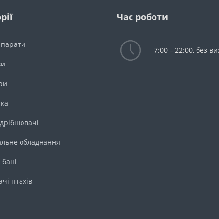
рії
Час роботи
апарати
7:00 – 22:00, без в
ви
ри
іка
дрібнювачі
льне обладнання
 бані
ачі птахів