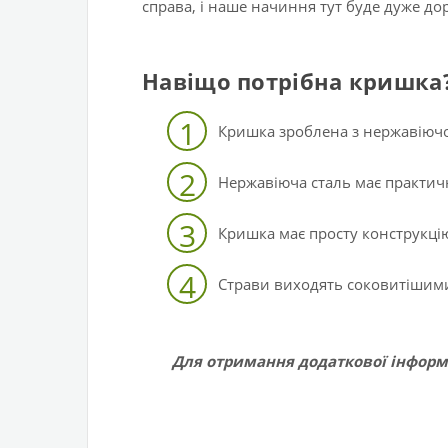
справа, і наше начиння тут буде дуже д
Навіщо потрібна кришка
1
Кришка зроблена з нержавіючої
2
Нержавіюча сталь має практи
3
Кришка має просту конструкцію
4
Страви виходять соковитішими
Для отримання додаткової інформ