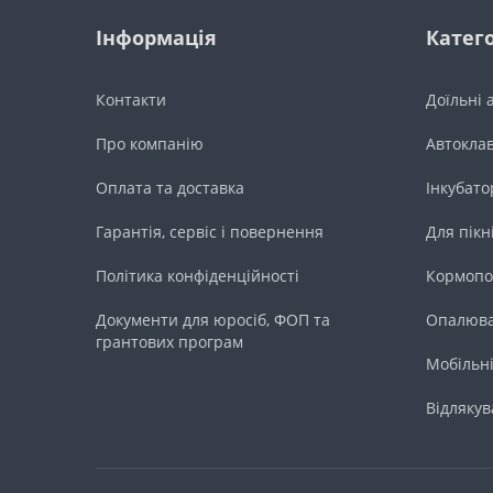
Інформація
Катего
Контакти
Доїльні 
Про компанію
Автокла
Оплата та доставка
Інкубато
Гарантія, сервіс і повернення
Для пікн
Політика конфіденційності
Кормопо
Документи для юросіб, ФОП та
Опалюва
грантових програм
Мобільні
Відлякув