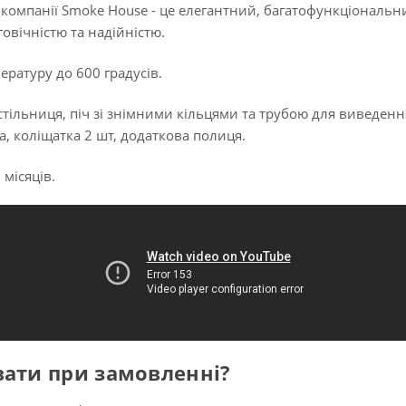
 компанії Smoke House - це елегантний, багатофункціональн
говічністю та надійністю.
ратуру до 600 градусів.
 стільниця, піч зі знімними кільцями та трубою для виведенн
а, коліщатка 2 шт, додаткова полиця.
 місяців.
вати при замовленні?