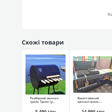
Ві
Схожі товари
Розбірний мангал-
Вмонтований
гриль Троян (у
мангал-гриль-
чохлі, 6 шампурів)
смокер Троян
(сталь 4 мм)
5 490 грн
14 990 грн