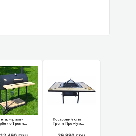
нгал-гриль-
Костровий стіл
рбекю Троян
Троян Преміум
40 см, на
(гриль, мангал,
лесах)
багаття)
12 490 грн
29 990 грн