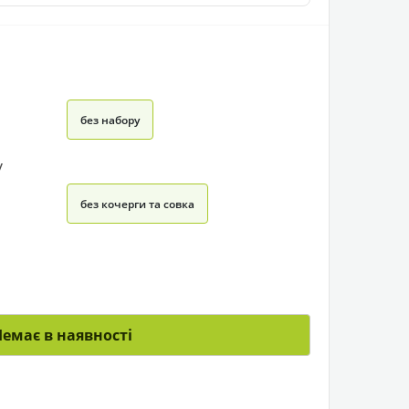
без набору
у
без кочерги та совка
Немає в наявності