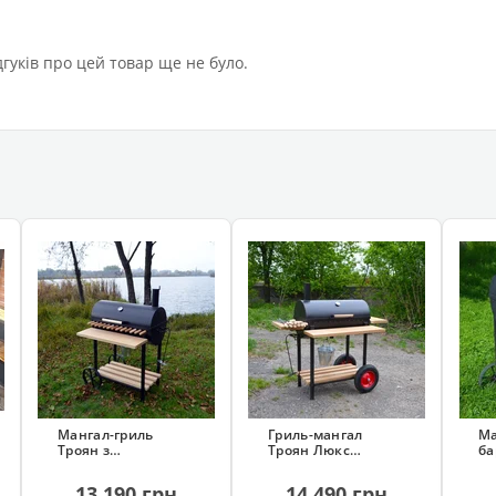
дгуків про цей товар ще не було.
Мангал-гриль
Гриль-мангал
Ма
Троян з
Троян Люкс
ба
шампурами (13 шт,
(розбірний, 13
(ø
закрита кришка)
шампурів)
ко
13 190 грн
14 490 грн