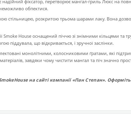
є надійний фіксатор, перетворює мангал-гриль Люкс на пов
ї неможливо обпектися.
ною стільницею, розкритою трьома шарами лаку. Вона дозво
ії Smoke House оснащений піччю зі знімними кільцями та т
ою піддувала, що відкривається, і зручної заслінки.
плектовані монолітними, колосниковими ґратами, які підтри
матеріалів, завдяки чому чистити мангал та піч значно прос
mokeHouse на сайті компанії «Пан Степан». Оформіть 