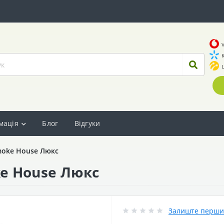
мація
Блог
Відгуки
moke House Люкс
e House Люкс
Залиште перший