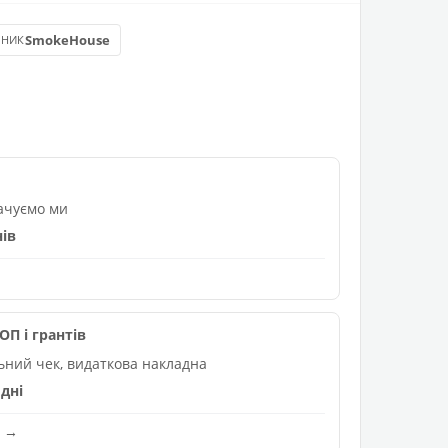
SmokeHouse
БНИК
лачуємо ми
нів
П і грантів
льний чек, видаткова накладна
дні
и →