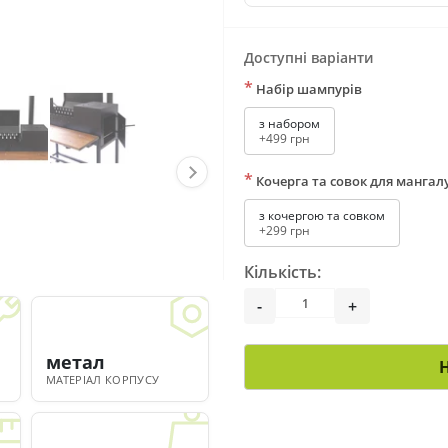
Доступні варіанти
*
Набір шампурів
з набором
+499 грн
*
Кочерга та совок для мангал
з кочергою та совком
+299 грн
Кількість:
-
+
метал
МАТЕРІАЛ КОРПУСУ