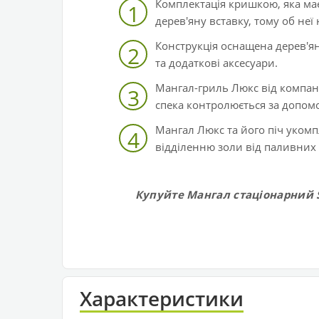
Комплектація кришкою, яка ма
1
дерев'яну вставку, тому об не
Конструкція оснащена дерев'я
2
та додаткові аксесуари.
Мангал-гриль Люкс від компан
3
спека контролюється за допомог
Мангал Люкс та його піч уком
4
відділенню золи від паливних 
Купуйте Мангал стаціонарний S
Характеристики