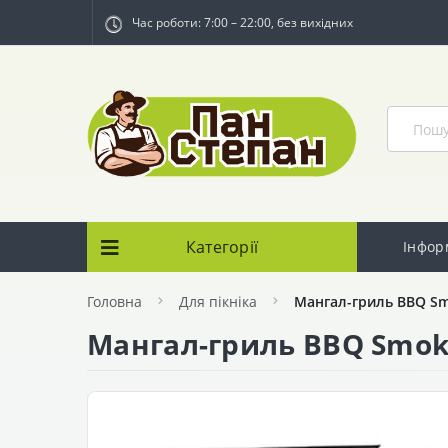
Час роботи: 7:00 – 22:00, без вихідних
Категорії
Інфор
Головна
Для пікніка
Мангал-гриль BBQ S
Мангал-гриль BBQ Smok