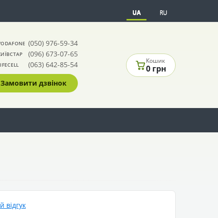
UA
RU
(050) 976-59-34
VODAFONE
(096) 673-07-65
КИЇВСТАР
Кошик
(063) 642-85-54
LIFECELL
0 грн
Замовити дзвінок
 відгук