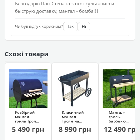
Благодарю Пан-Степана за консультацию и
быструю доставку, мангал - бомба!!1
Чи був відгук корисним?
Так
Ні
Схожі товари
Розбірний
Класичний
Мангал-
мангал-
мангал
гриль-
гриль Троян
Троян на
барбекю
(у чохлі, 6
колесах
Троян (ø40
5 490 грн
8 990 грн
12 490 гр
шампурів)
(сталь 4 мм)
см, на
колесах)