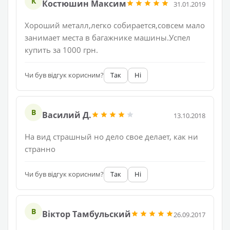
К
Костюшин Максим
31.01.2019
Хороший металл,легко собирается,совсем мало
занимает места в багажнике машины.Успел
купить за 1000 грн.
Чи був відгук корисним?
Так
Ні
В
Василий Д.
13.10.2018
На вид страшный но дело свое делает, как ни
странно
Чи був відгук корисним?
Так
Ні
В
Віктор Тамбульский
26.09.2017