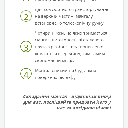
Для комфортного транспортування
2
на верхній частині мангалу
встановлено телескопічну ручку.
Чотири ніжки, на яких тримається
мангал, виготовлені зі сталевого
3
прута з різьбленням, вони легко
ховаються всередину, тим самим
економлячи місце.
Мангал стійкий на будь-яких
4
поверхнях рельєфу.
Складаний мангал - відмінний вибір
для вас, поспішайте придбати його у
нас за вигідною ціною!