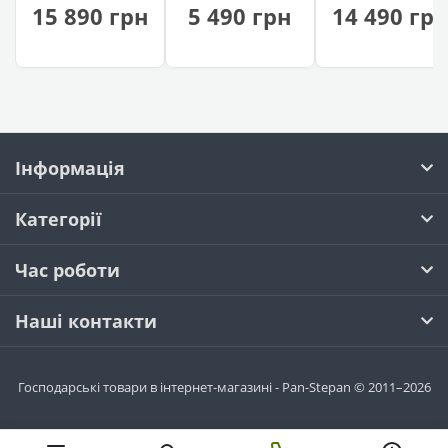
Троян з
(у чохлі, 6
(розбірний,
15 890 грн
5 490 грн
14 490 гр
нержавійки
шампурів)
13 шампурів)
(AISI 201)
Інформація
Категорії
Час роботи
Наші контакти
Господарські товари в інтернет-магазині - Pan-Stepan © 2011–2026