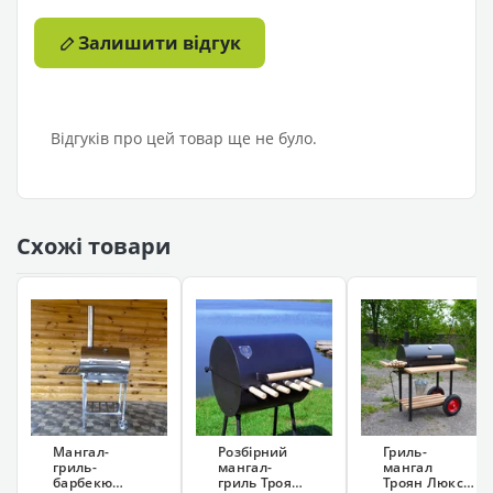
Залишити відгук
Відгуків про цей товар ще не було.
Схожі товари
Мангал-
Розбірний
Гриль-
гриль-
мангал-
мангал
барбекю
гриль Троян
Троян Люкс