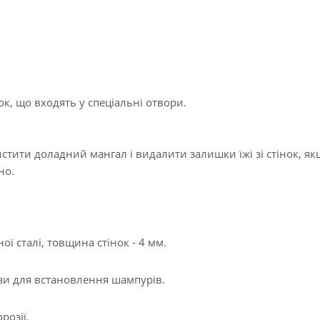
ок, що входять у спеціальні отвори.
тити доладний мангал і видалити залишки їжі зі стінок, як
но.
ї сталі, товщина стінок - 4 мм.
пази для встановлення шампурів.
розії.