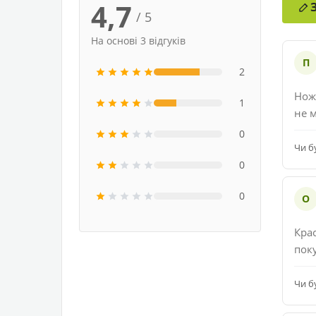
4,7
/ 5
На основі 3 відгуків
П
2
Нож
1
не 
0
Чи б
0
0
О
Крас
пок
Чи б