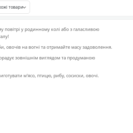
хожі товари
у повітрі у родинному колі або з галасливою
алу!
би, овочів на вогні та отримайте масу задоволення.
порадує зовнішнім виглядом та продуманою
готувати м'ясо, птицю, рибу, сосиски, овочі.