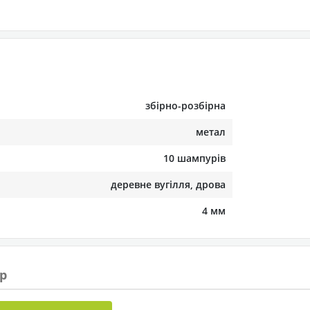
збірно-розбірна
метал
10 шампурів
деревне вугілля, дрова
4 мм
р