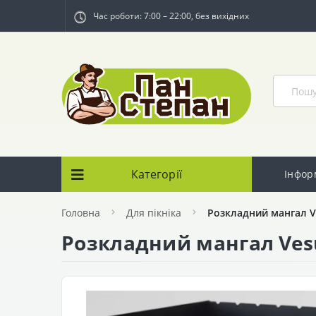
Час роботи: 7:00 – 22:00, без вихідних
Категорії
Інфор
Головна
Для пікніка
Розкладний мангал V
Розкладний мангал Vesu