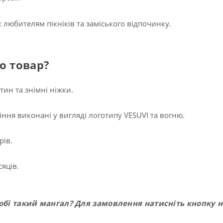
 любителям пікніків та заміського відпочинку.
о товар?
тин та знімні ніжки.
іння виконані у вигляді логотипу VESUVI та вогню.
рів.
сяців.
обі такий мангал? Для замовлення натисніть кнопку н