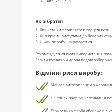
Вага, кг – 19,6.
Як зібрати?
1. Бічні стінки вставляєте в торцеві пази
2. Дно кріпіть виступами до бокових стін
3. Ніжки виробу - вкручуються
Рекомендується після використання почис
Гасити вугілля чи дрова водою забороне
Відмінні риси виробу:
Мангал виготовлений з жароміцно
На стінах прорізані спеціальні 
Термостійка фарба убереже від ко