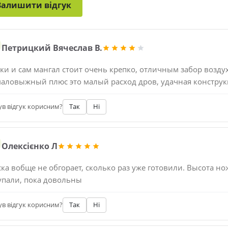
Залишити відгук
Петрицкий Вячеслав В.
ки и сам мангал стоит очень крепко, отличным забор воздух
маловыжный плюс это малый расход дров, удачная конструк
ув відгук корисним?
Так
Ні
Олексієнко Л
ка вобще не обгорает, сколько раз уже готовили. Высота нож
упали, пока довольны
ув відгук корисним?
Так
Ні