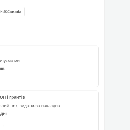
Canada
БНИК
лачуємо ми
нів
П і грантів
льний чек, видаткова накладна
дні
и →