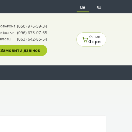
UA
RU
(050) 976-59-34
VODAFONE
(096) 673-07-65
КИЇВСТАР
Кошик
(063) 642-85-54
LIFECELL
0 грн
Замовити дзвінок