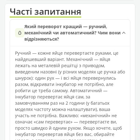
Часті запитання
Який переворот кращий — ручний,
🥚
механічний чи автоматичний? Чим вони
відрізняються?
Ручний — кожне яйце перевертаєте руками, це
найдешевший варіант. Механічний — яйця
лежать на металевій решітці з приводом,
виведеним назовні (у різних моделях це ручка або
шнурок): один рух — і всі яйця перевернулись
разом, відкривати інкубатор не потрібно, але
робити це треба самому. Автоматичний —
інкубатор перевертає яйця сам, за
замовчуванням раз на 2 години (у багатьох
моделях частоту можна налаштувати), ваша
участь не потрібна. Важливо: «механічний» не
означає «сам перевертає» — перевертаєте ви,
просто швидко й одним рухом. Якщо хочете, щоб
інкубатор перевертав яйця без вас, обирайте