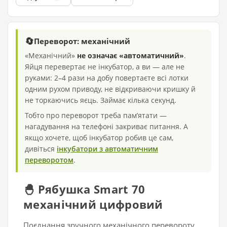
🔄
Переворот: механічний
«Механічний»
не означає «автоматичний»
.
Яйця перевертає не інкубатор, а ви — але не
руками: 2–4 рази на добу повертаєте всі лотки
одним рухом приводу, не відкриваючи кришку й
не торкаючись яєць. Займає кілька секунд.
Тобто про переворот треба памʼятати —
нагадування на телефоні закриває питання. А
якщо хочете, щоб інкубатор робив це сам,
дивіться
інкубатори з автоматичним
переворотом
.
🐣 Рябушка Smart 70
механічний цифровий
Поєднання зручного механічного перевороту