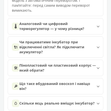
модель з автоматичним переворотом. І
памʼятайте: перед самим виводом переворот
вимикають.
Аналоговий чи цифровий
🌡️
терморегулятор — у чому різниця?
Чи працюватиме інкубатор при
🔌
відключенні світла? Як підключити
акумулятор?
Пінопластовий чи пластиковий корпус —
🛠️
який обрати?
Що таке вбудований овоскоп і навіщо
🔎
він?
🥚
Скільки яєць реально вміщує інкубатор?