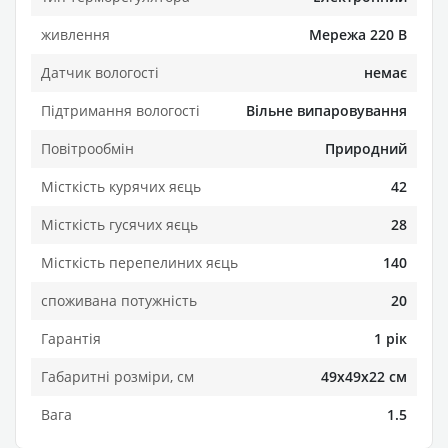
живлення
Мережа 220 В
Датчик вологості
немає
Підтримання вологості
Вільне випаровування
Повітрообмін
Природний
Місткість курячих яєць
42
Місткість гусячих яєць
28
Місткість перепелиних яєць
140
споживана потужність
20
Гарантія
1 рік
Габаритні розміри, см
49х49х22 см
Вага
1.5