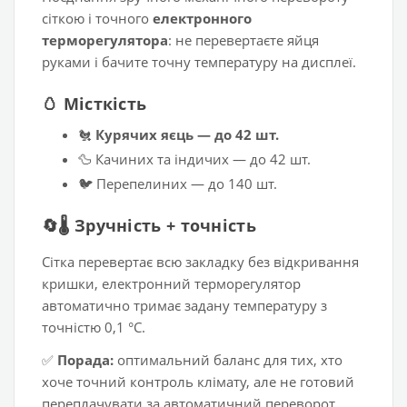
сіткою і точного
електронного
терморегулятора
: не перевертаєте яйця
руками і бачите точну температуру на дисплеї.
🥚 Місткість
🐔
Курячих яєць — до 42 шт.
🦆 Качиних та індичих — до 42 шт.
🐦 Перепелиних — до 140 шт.
🔄🌡️ Зручність + точність
Сітка перевертає всю закладку без відкривання
кришки, електронний терморегулятор
автоматично тримає задану температуру з
точністю 0,1 °C.
✅
Порада:
оптимальний баланс для тих, хто
хоче точний контроль клімату, але не готовий
переплачувати за автоматичний переворот