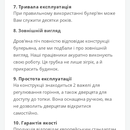
7.
Тривала експлуатація
При правильному використанні булер'ян може
Вам служити десятки років.
8. Зовнішній вигляд
Дров'яна піч повністю відповідає конструкції
булерьяна, але ми подбали і про зовнішній
вигляд. Наші працівники акуратно виконують
свою роботу. Ця грубка не лише зігріє, а й
прикрасить будинок.
9. Простота експлуатації
На конструкції знаходиться 2 важелі для
регулювання горіння, а також дверцята для
доступу до топки. Вона оснащена ручкою, яка
не дозволить дверцятам відкритися
самостійно.
10. Гарантія якості
Продукція відповідає європейським стандартам