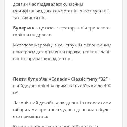
довгий час піддавалася сучасним
модифікаціям, для комфортнішої експлуатації,
так з'явився він.
Булерьян
– це газогенераторна піч тривалого
горіння на дровах.
Металева жароміцна конструкція є економним
пристроєм для опалення гаража, теплиці, дачі і
навіть приватних будинків.
Пекти булер'ян «Canada» Classic типу “02”
-
підійде для обігріву приміщень об'ємом до 400
м³.
Лаконічний дизайн у поєднанні з невеликими
габаритами пристрою чудово доповнять будь-
яке приміщення.
Вставка з німецького термостійкого скла