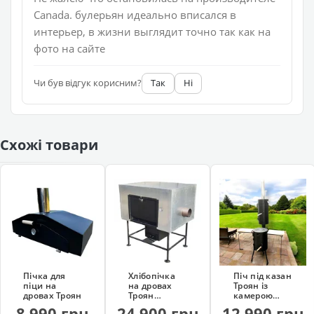
Canada. булерьян идеально вписался в
интерьер, в жизни выглядит точно так как на
фото на сайте
Чи був відгук корисним?
Так
Ні
Схожі товари
Пічка для
Хлібопічка
Піч під казан
піци на
на дровах
Троян із
дровах Троян
Троян
камерою
(професійна)
копчення
8 990 грн
24 900 грн
12 990 грн