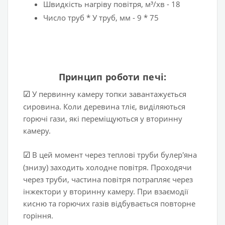
Швидкість нагріву повітря, м³/хв - 18
Число труб * У труб, мм - 9 * 75
Принцип роботи печі:
У первинну камеру топки завантажується
☑
сировина. Коли деревина тліє, виділяються
горючі гази, які переміщуються у вторинну
камеру.
В цей момент через теплові труби булер'яна
☑
(знизу) заходить холодне повітря. Проходячи
через труби, частина повітря потрапляє через
інжектори у вторинну камеру. При взаємодії
кисню та горючих газів відбувається повторне
горіння.