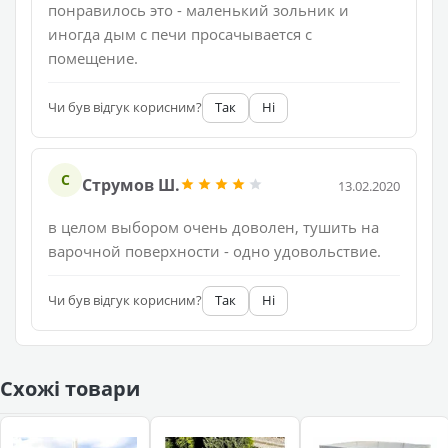
понравилось это - маленький зольник и
иногда дым с печи просачывается с
помещение.
Чи був відгук корисним?
Так
Ні
С
Струмов Ш.
13.02.2020
в целом выбором очень доволен, тушить на
варочной поверхности - одно удовольствие.
Чи був відгук корисним?
Так
Ні
Схожі товари