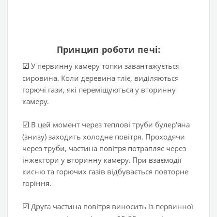
Принцип роботи печі:
У первинну камеру топки завантажується
☑
сировина. Коли деревина тліє, виділяються
горючі гази, які переміщуються у вторинну
камеру.
В цей момент через теплові труби булер'яна
☑
(знизу) заходить холодне повітря. Проходячи
через труби, частина повітря потрапляє через
інжектори у вторинну камеру. При взаємодії
кисню та горючих газів відбувається повторне
горіння.
Друга частина повітря виносить із первинної
☑