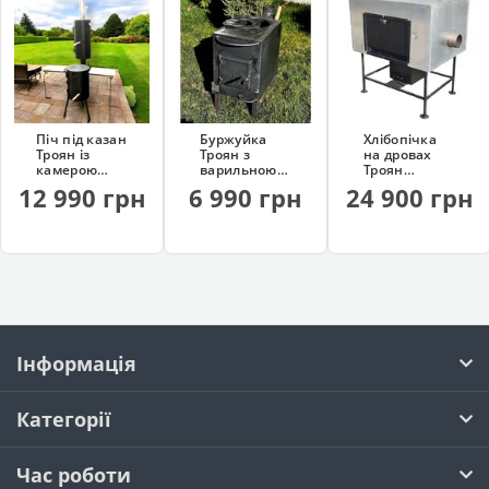
Піч під казан
Буржуйка
Хлібопічка
Троян із
Троян з
на дровах
камерою
варильною
Троян
копчення
поверхнею
(професійна)
12 990 грн
6 990 грн
24 900 грн
(на дровах)
Інформація
Категорії
Час роботи