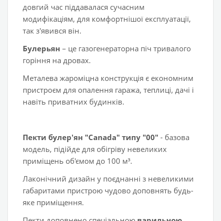
довгий час піддавалася сучасним
модифікаціям, для комфортнішої експлуатації,
так з'явився він.
Булерьян
– це газогенераторна піч тривалого
горіння на дровах.
Металева жароміцна конструкція є економним
пристроєм для опалення гаража, теплиці, дачі і
навіть приватних будинків.
Пекти булер'ян "Canada" типу "00"
- базова
модель, підійде для обігріву невеликих
приміщень об'ємом до 100 м³.
Лаконічний дизайн у поєднанні з невеликими
габаритами пристрою чудово доповнять будь-
яке приміщення.
Пекти доповнено спеціальною
варильною