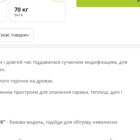
70 кг
ВАГА
Схожі товари
 і довгий час піддавалася сучасним модифікаціям, для
ін.
лого горіння на дровах.
ним пристроєм для опалення гаража, теплиці, дачі і
00"
- базова модель, підійде для обігріву невеликих