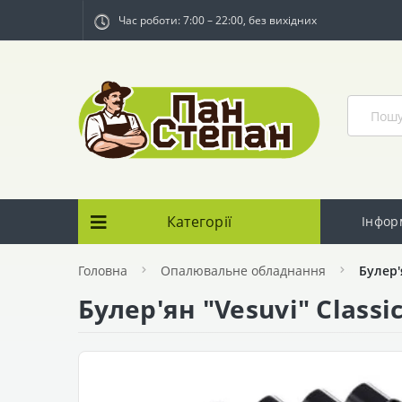
Час роботи: 7:00 – 22:00, без вихідних
Категорії
Інфор
Головна
Опалювальне обладнання
Булер'
Булер'ян "Vesuvi" Classi