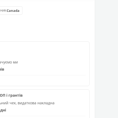
Canada
БНИК
лачуємо ми
нів
П і грантів
льний чек, видаткова накладна
дні