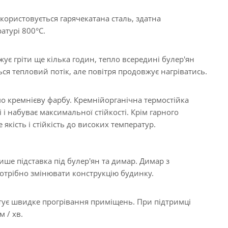
користовується гарячекатана сталь, здатна
атурі 800°C.
ує гріти ще кілька годин, тепло всередині булер'ян
ься тепловий потік, але повітря продовжує нагріватись.
о кремнієву фарбу. Кремнійорганічна термостійка
і і набуває максимальної стійкості. Крім гарного
якість і стійкість до високих температур.
ише підставка під булер'ян та димар. Димар з
потрібно змінювати конструкцію будинку.
тує швидке прогрівання приміщень. При підтримці
 / хв.