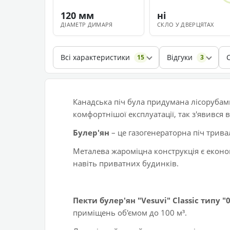
120 мм
ні
ДІАМЕТР ДИМАРЯ
СКЛО У ДВЕРЦЯТАХ
Всі характеристики
Відгуки
15
3
Канадська піч була придумана лісорубами
комфортнішої експлуатації, так з'явився в
Булер'ян
– це газогенераторна піч трива
Металева жароміцна конструкція є економ
навіть приватних будинків.
Пекти булер'ян "Vesuvi" Classic типу "
приміщень об'ємом до 100 м³.