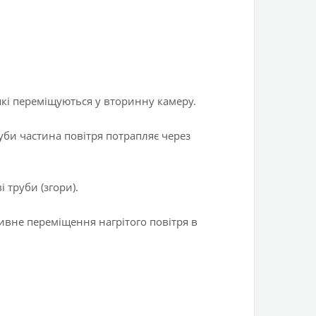
які переміщуються у вторинну камеру.
уби частина повітря потрапляє через
 труби (згори).
вне переміщення нагрітого повітря в