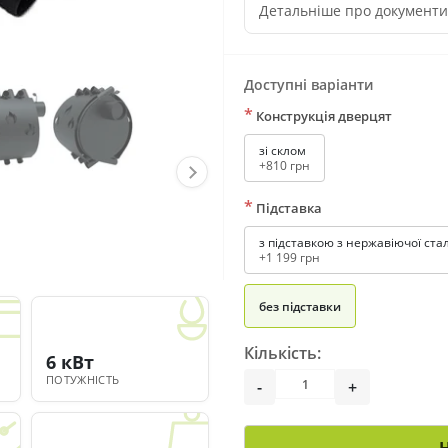
Детальніше про документ
Доступні варіанти
*
Конструкція дверцят
зі склом
+810 грн
*
Підставка
з підставкою з нержавіючої стал
+1 199 грн
без підставки
Кількість:
6 кВт
ПОТУЖНІСТЬ
-
+