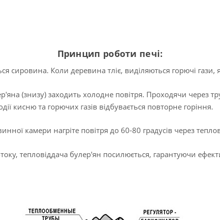
Принцип роботи печі:
я сировина. Коли деревина тліє, виділяються горючі гази, 
р'яна (знизу) заходить холодне повітря. Проходячи через тр
дії кисню та горючих газів відбувається повторне горіння.
инної камери нагріте повітря до 60-80 градусів через теплові
ку, тепловіддача булер'ян посилюється, гарантуючи ефекти