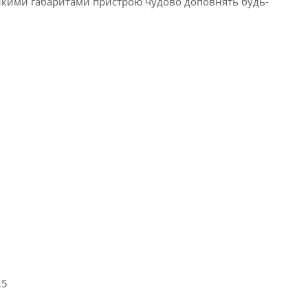
икими габаритами пристрою чудово доповнять будь-
,5