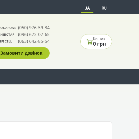
UA
RU
(050) 976-59-34
VODAFONE
(096) 673-07-65
КИЇВСТАР
Кошик
(063) 642-85-54
LIFECELL
0 грн
Замовити дзвінок