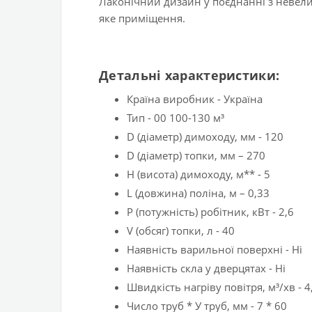
Лаконічний дизайн у поєднанні з невел
яке приміщення.
Детальні характеристики:
Країна виробник - Україна
Тип - 00 100-130 м³
D (діаметр) димоходу, мм - 120
D (діаметр) топки, мм – 270
H (висота) димоходу, м** - 5
L (довжина) поліна, м – 0,33
P (потужність) робітник, кВт - 2,6
V (обсяг) топки, л - 40
Наявність варильної поверхні - Ні
Наявність скла у дверцятах - Ні
Швидкість нагріву повітря, м³/хв - 4
Число труб * У труб, мм - 7 * 60