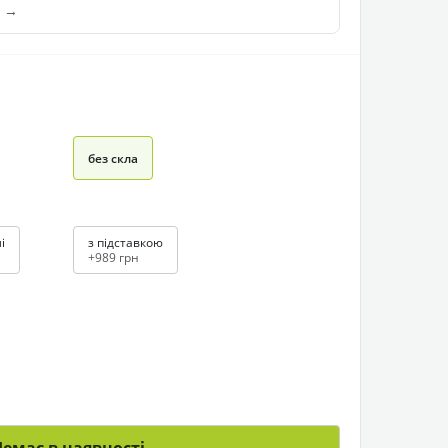
и →
без скла
і
з підставкою
+989 грн