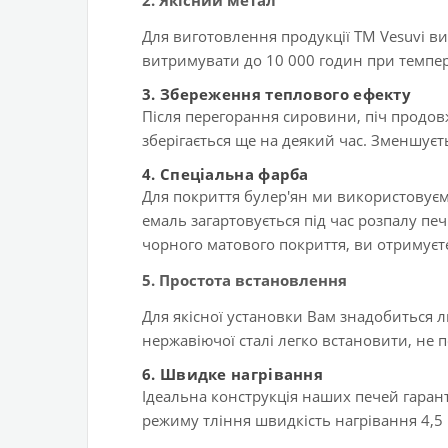
2. Якісний метал
Для виготовлення продукції ТМ Vesuvi ви
витримувати до 10 000 годин при темпер
3. Збереження теплового ефекту
Після перегорання сировини, піч продовж
зберігається ще на деякий час. Зменшуєт
4. Спеціальна фарба
Для покриття булер'ян ми використовуєм
емаль загартовується під час розпалу печ
чорного матового покриття, ви отримуєте 
5. Простота встановлення
Для якісної установки Вам знадобиться л
нержавіючої сталі легко встановити, не 
6.
Швидке нагрівання
Ідеальна конструкція наших печей гаран
режиму тління швидкість нагрівання 4,5 м