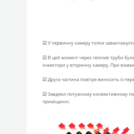
У первинну камеру топки завантажуєтьс
☑
В цей момент через теплові труби буле
☑
інжектори у вторинну камеру. При взаємо
Друга частина повітря виносить із перв
☑
Завдяки потужному конвективному пото
☑
приміщенні.