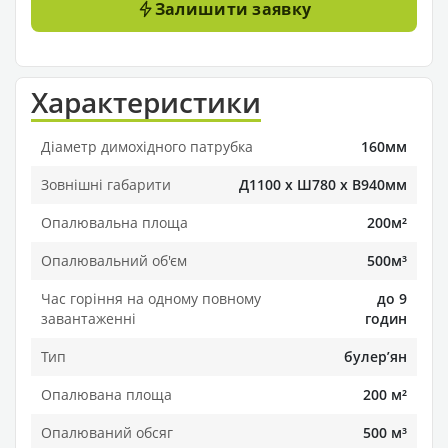
Залишити заявку
Характеристики
Діаметр димохідного патрубка
160мм
Зовнішні габарити
Д1100 х Ш780 х В940мм
Опалювальна площа
200м²
Опалювальний об'єм
500м³
Час горіння на одному повному
до 9
завантаженні
годин
Тип
булерʼян
Опалювана площа
200 м²
Опалюваний обсяг
500 м³