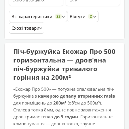
СКЛО У ДВЕРЦЯТАХ
ВАГА
Всі характеристики
Відгуки
23
2
Схожі товари
Піч-буржуйка Екожар Про 500
горизонтальна — дров'яна
піч-буржуйка тривалого
горіння на 200м²
«Екожар Про 500» — потужна опалювальна піч-
буржуйка з
камерою допалу вторинних газів
для приміщень до
200м²
(об'єм до 500м³).
Сталева топка 8мм, одне повне завантаження
дров тримає тепло
до 9 годин
. Горизонтальне
компонування — довша топка, зручне