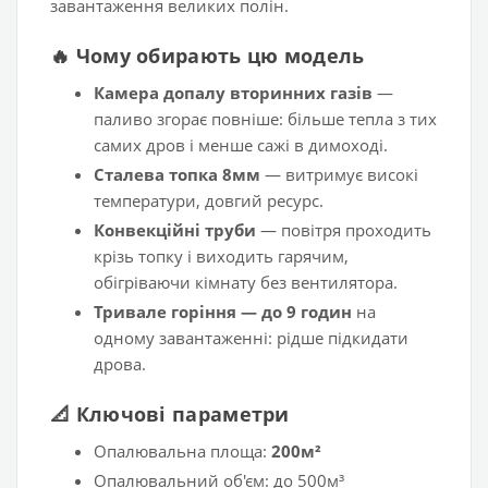
завантаження великих полін.
🔥 Чому обирають цю модель
Камера допалу вторинних газів
—
паливо згорає повніше: більше тепла з тих
самих дров і менше сажі в димоході.
Сталева топка 8мм
— витримує високі
температури, довгий ресурс.
Конвекційні труби
— повітря проходить
крізь топку і виходить гарячим,
обігріваючи кімнату без вентилятора.
Тривале горіння — до 9 годин
на
одному завантаженні: рідше підкидати
дрова.
📐 Ключові параметри
Опалювальна площа:
200м²
Опалювальний об'єм: до 500м³