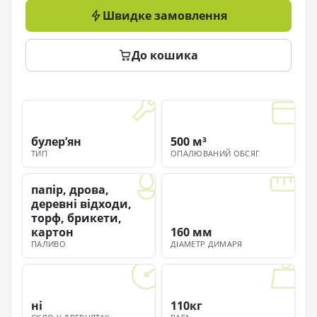
Швидке замовлення
До кошика
булерʼян
500 м³
ТИП
ОПАЛЮВАНИЙ ОБСЯГ
папір, дрова,
деревні відходи,
торф, брикети,
картон
160 мм
ПАЛИВО
ДІАМЕТР ДИМАРЯ
ні
110кг