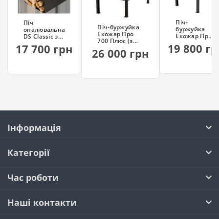
Піч-
Піч
Піч-буржуйка
буржуйка
опалювальна
Екожар Про
Екожар Про
DS Classic з
700 Плюс (з
500
варильною
19 800 г
17 700 грн
вентилятором)
вертикальна
26 000 грн
поверхнею
(кожух
золотий)
Інформація
Категорії
Час роботи
Наші контакти