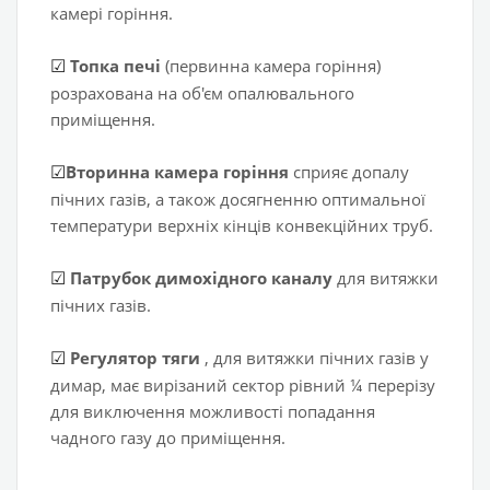
камері горіння.
Топка печі
(первинна камера горіння)
☑
розрахована на об'єм опалювального
приміщення.
Вторинна камера горіння
сприяє допалу
☑
пічних газів, а також досягненню оптимальної
температури верхніх кінців конвекційних труб.
Патрубок димохідного каналу
для витяжки
☑
пічних газів.
Регулятор тяги
, для витяжки пічних газів у
☑
димар, має вирізаний сектор рівний ¼ перерізу
для виключення можливості попадання
чадного газу до приміщення.