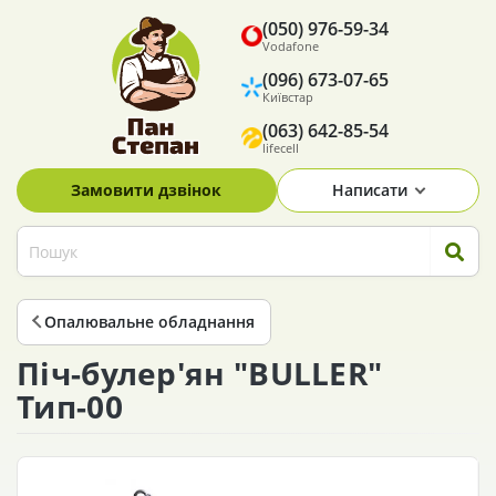
(050) 976-59-34
Vodafone
(096) 673-07-65
Київстар
(063) 642-85-54
lifecell
Замовити дзвінок
Написати
Опалювальне обладнання
Піч-булер'ян "BULLER"
Тип-00