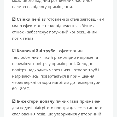
можливого падіння розпечених частинок
палива на підлогу приміщення.
Стінки печі
виготовлені зі сталі завтовшки 4
☑
мм, а ефективне тепловідведення з бічних
стінок - забезпечує потужний конвекційний
потік тепла.
Конвекційні труби
- ефективний
☑
теплообмінник, який рівномірно нагріває та
перемішує повітря у приміщенні. Холодне
повітря надходить через нижні отвори труб і
нагріваючись, повертається в приміщення
через верхні отвори нагрітим до температури
60 - 80°С.
Інжектори допалу
пічних газів призначені
☑
для подачі підігрітого повітря для ефективного
спалювання газів, що утворилися у вторинній