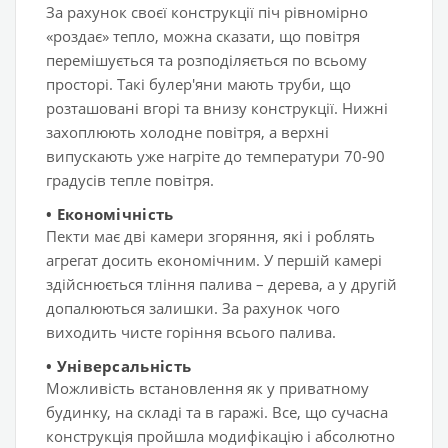
За рахунок своєї конструкції піч рівномірно
«роздає» тепло, можна сказати, що повітря
перемішується та розподіляється по всьому
просторі. Такі булер'яни мають труби, що
розташовані вгорі та внизу конструкції. Нижні
захоплюють холодне повітря, а верхні
випускають уже нагріте до температури 70-90
градусів тепле повітря.
•
Економічність
Пекти має дві камери згоряння, які і роблять
агрегат досить економічним. У першій камері
здійснюється тління палива – дерева, а у другій
допалюються залишки. За рахунок чого
виходить чисте горіння всього палива.
•
Універсальність
Можливість встановлення як у приватному
будинку, на складі та в гаражі. Все, що сучасна
конструкція пройшла модифікацію і абсолютно