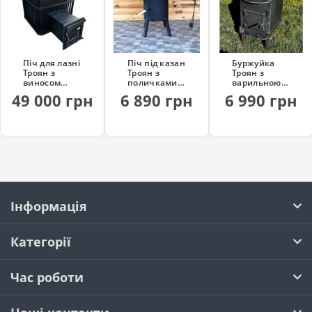
Піч для лазні
Піч під казан
Буржуйка
Троян з
Троян з
Троян з
виносом
поличками
варильною
топки (45 м³)
(на колесах)
поверхнею
49 000 грн
6 890 грн
6 990 грн
(на дровах)
Інформація
Категорії
Час роботи