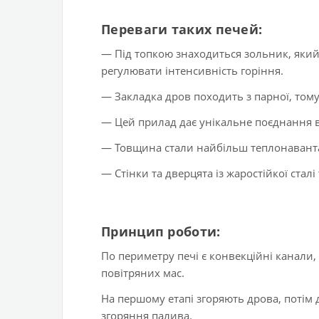
Переваги таких печей:
— Під топкою знаходиться зольник, який
регулювати інтенсивність горіння.
— Закладка дров походить з парної, том
— Цей прилад дає унікальне поєднання во
— Товщина стали найбільш теплонаванта
— Стінки та дверцята із жаростійкої стал
Принцип роботи:
По периметру печі є конвекційні канали,
повітряних мас.
На першому етапі згоряють дрова, потім д
згоряння палива.