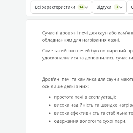
Всі характеристики
Відгуки
14
3
Сучасні дров'яні печі для саун або кам'
обладнанням для нагрівання лазні.
Саме такий тип печей був поширений при
удосконалилися та доповнились сучасн
Дров'яні печі та кам'янка для сауни мают
ось лише деякі з них:
простота печі в експлуатації;
висока надійність та швидке нагрів
висока ефективність та стабільна т
одержання вологої та сухої пари.