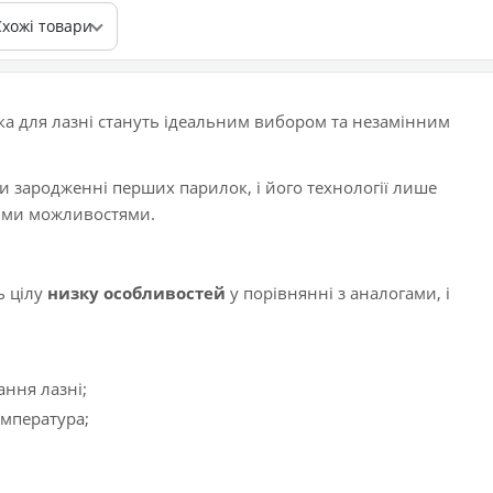
Схожі товари
янка для лазні стануть ідеальним вибором та незамінним
 зародженні перших парилок, і його технології лише
ими можливостями.
ь цілу
низку особливостей
у порівнянні з аналогами, і
ання лазні;
емпература;