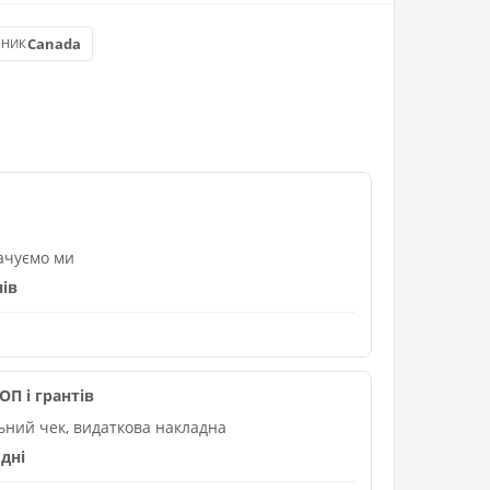
Canada
БНИК
лачуємо ми
нів
П і грантів
льний чек, видаткова накладна
дні