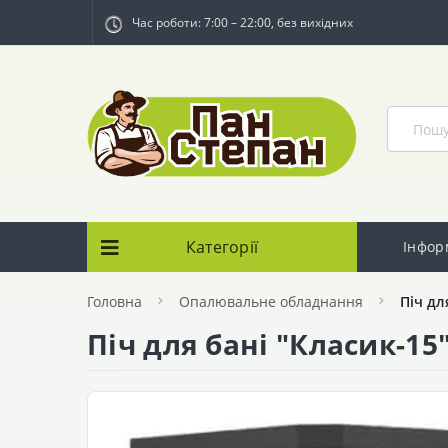
Час роботи: 7:00 – 22:00, без вихідних
Категорії
Інфор
Головна
Опалювальне обладнання
Піч дл
Піч для бані "Класик-15