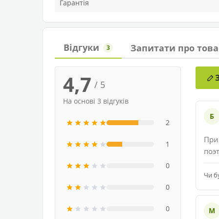
Гарантія
Відгуки
Запитати про това
3
4,7
/ 5
На основі 3 відгуків
Б
2
При
1
поэ
0
Чи б
0
0
М