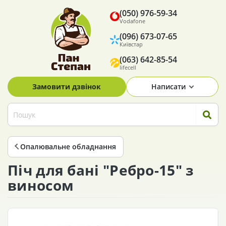
(050) 976-59-34
Vodafone
(096) 673-07-65
Київстар
(063) 642-85-54
lifecell
Замовити дзвінок
Написати
Опалювальне обладнання
Піч для бані "Ребро-15" з
виносом