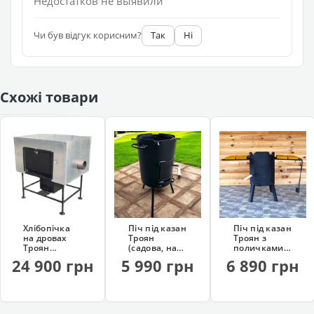
Недостатков не выявили
Чи був відгук корисним?
Так
Ні
Схожі товари
Хлібопічка
Піч під казан
Піч під казан
на дровах
Троян
Троян з
Троян
(садова, на
поличками
(професійна)
дровах)
(на колесах)
24 900 грн
5 990 грн
6 890 грн