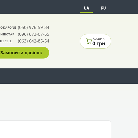
UA
RU
(050) 976-59-34
VODAFONE
(096) 673-07-65
КИЇВСТАР
Кошик
(063) 642-85-54
LIFECELL
0 грн
Замовити дзвінок