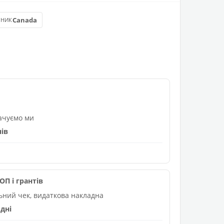
Canada
БНИК
лачуємо ми
нів
П і грантів
льний чек, видаткова накладна
дні