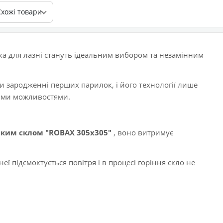
Схожі товари
янка для лазні стануть ідеальним вибором та незамінним
 зародженні перших парилок, і його технології лише
ими можливостями.
ким склом "ROBAX 305х305"
, воно витримує
еї підсмоктується повітря і в процесі горіння скло не