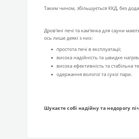
Таким чином, збільшується ККД, без дода
Дров'яні печі та кам'янка для сауни мают
ось лише деякі з них:
простота печі в експлуатації;
висока надійність та швидке нагрів
висока ефективність та стабільна т
одержання вологої та сухої пари.
Шукаєте собі надійну та недорогу п