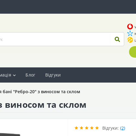
мація
Блог
Відгуки
я бані "Ребро-20" з виносом та склом
 з виносом та склом
Відгуки:
(2)