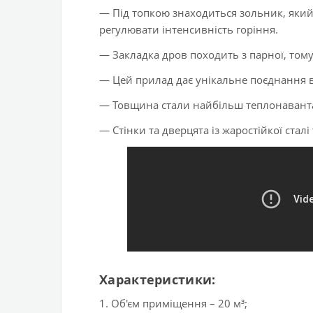
— Під топкою знаходиться зольник, який
регулювати інтенсивність горіння.
— Закладка дров походить з парної, том
— Цей прилад дає унікальне поєднання во
— Товщина стали найбільш теплонаванта
— Стінки та дверцята із жаростійкої стал
Характеристики:
1. Об'єм приміщення – 20 м³;