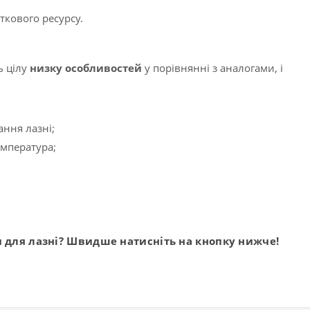
ткового ресурсу.
ь цілу
низку особливостей
у порівнянні з аналогами, і
ання лазні;
емпература;
іч для лазні? Швидше натисніть на кнопку нижче!