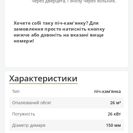
через дверцята, і знизу через зольник.
Хочете собі таку піч-кам'янку? Для
замовлення просто натисніть кнопку
нижче або дзвоніть на вказані вище
номери!
Характеристики
Тип
піч-камʼянка
Опалюваний обсяг
26 м³
Потужність
26 кВт
Діаметр димаря
150 мм