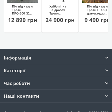
Піч під казан
Хлібопічка
Піч під казан
Троян
на дровах
Троян ПРО (з
ПРО-500 (Ø50
Троян
димоходом,
см)
(професійна)
на колесах)
12 890 грн
24 900 грн
9 490 грн
Інформація
Категорії
Час роботи
Наші контакти