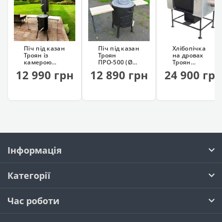
Піч під казан
Піч під казан
Хлібопічка
Троян із
Троян
на дровах
камерою
ПРО-500 (Ø50
Троян
копчення
см)
(професійна)
12 990 грн
12 890 грн
24 900 гр
Інформація
Категорії
Час роботи