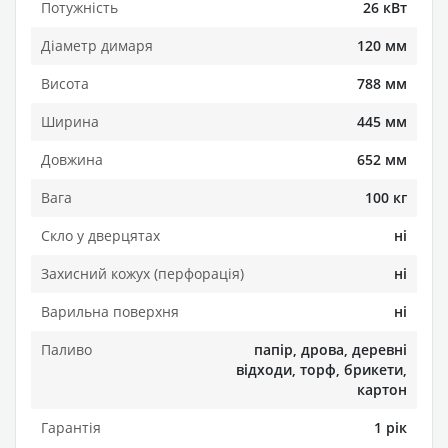
Потужність
26 кВт
Діаметр димаря
120 мм
Висота
788 мм
Ширина
445 мм
Довжина
652 мм
Вага
100 кг
Скло у дверцятах
ні
Захисний кожух (перфорація)
ні
Варильна поверхня
ні
Паливо
папір, дрова, деревні
відходи, торф, брикети,
картон
Гарантія
1 рік