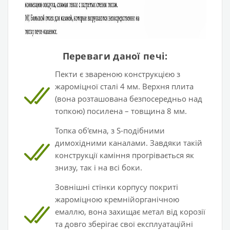
Переваги даної печі:
Пекти є звареною конструкцією з
жароміцної сталі 4 мм. Верхня плита
(вона розташована безпосередньо над
топкою) посилена – товщина 8 мм.
Топка об'ємна, з S-подібними
димохідними каналами. Завдяки такій
конструкції каміння прогрівається як
знизу, так і на всі боки.
Зовнішні стінки корпусу покриті
жароміцною кремнійорганічною
емаллю, вона захищає метал від корозії
та довго зберігає свої експлуатаційні