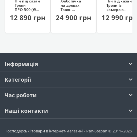
Піч під казан
Хлібопічка
Піч під казан
Троян
на дровах
Троян із
ПРО-500 (Ø50
Троян
камерою
см)
(професійна)
копчення
12 890 грн
24 900 грн
12 990 гр
Інформація
Категорії
Час роботи
Наші контакти
Господарські товари в інтернет-магазині - Pan-Stepan © 2011–2026