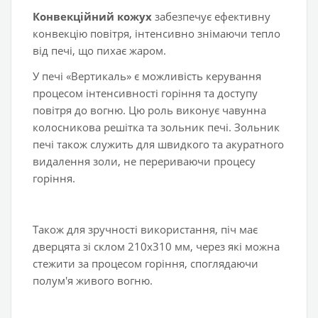
Конвекційний кожух
забезпечує ефективну
конвекцію повітря, інтенсивно знімаючи тепло
від печі, що пихає жаром.
У печі «Вертикаль» є можливість керування
процесом інтенсивності горіння та доступу
повітря до вогню. Цю роль виконує чавунна
колосникова решітка та зольник печі. Зольник
печі також служить для швидкого та акуратного
видалення золи, не перериваючи процесу
горіння.
Також для зручності використання, піч має
дверцята зі склом 210х310 мм, через які можна
стежити за процесом горіння, споглядаючи
полум'я живого вогню.