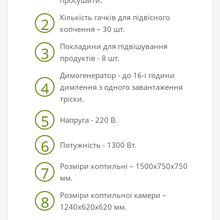
просушити.
Кількість гачків для підвісного
2
копчення – 30 шт.
Покладини для підвішування
3
продуктів - 8 шт.
Димогенератор
-
до 16-ї години
4
димлення з одного завантаження
тріски.
5
Напруга - 220 В.
6
Потужність - 1300 Вт.
Розміри коптильні – 1500х750х750
7
мм.
Розміри коптильної камери –
8
1240х620х620 мм.