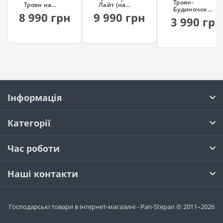
Троян-
Троян на
Лайт (на
Будиночок
колесах
колесах, 13
8 990 грн
9 990 грн
460
(сталь 4 мм)
шампурів)
3 990 грн
(нержавіюча,
з
гідрозатвором)
Інформація
Категорії
Час роботи
Наші контакти
Господарські товари в інтернет-магазині - Pan-Stepan © 2011–2026