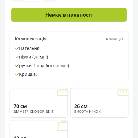
Немає в наявності
Комплектація
4 позицій
Пательня
ніжки (знімні)
ручки Т-подібні (знімні)
Кришка.
70 см
26 см
ДІАМЕТР СКОВОРІДКИ
ВИСОТА НІЖОК