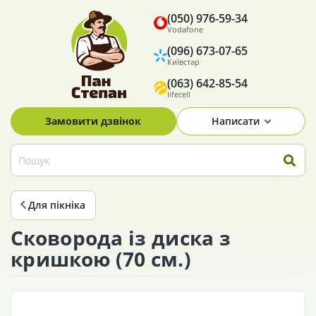
(050) 976-59-34
Vodafone
(096) 673-07-65
Київстар
(063) 642-85-54
lifecell
Замовити дзвінок
Написати
Для пікніка
Сковорода із диска з
кришкою (70 см.)