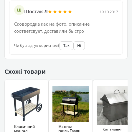
Ш
Шостак Л
19.10.2017
Сковородка как на фото, описание
соответсвует, доставили быстро
Чи був відгук корисним?
Так
Ні
Схожі товари
Класичний
Мангал-
Коптильня
мангал
гриль Троян