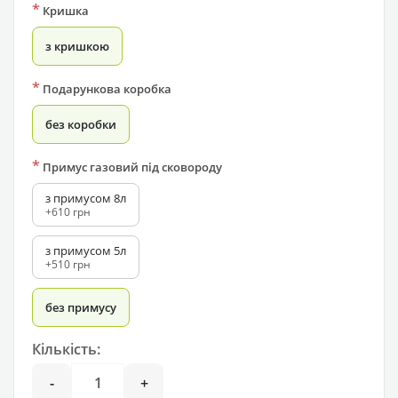
*
Кришка
з кришкою
*
Подарункова коробка
без коробки
*
Примус газовий під сковороду
з примусом 8л
+610 грн
з примусом 5л
+510 грн
без примусу
Кількість:
-
+