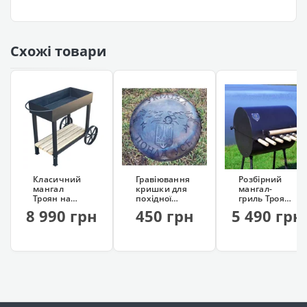
Схожі товари
Класичний
Гравіювання
Розбірний
мангал
кришки для
мангал-
Троян на
похідної
гриль Троян
колесах
сковорідки
(у чохлі, 6
8 990 грн
450 грн
5 490 грн
(сталь 4 мм)
шампурів)