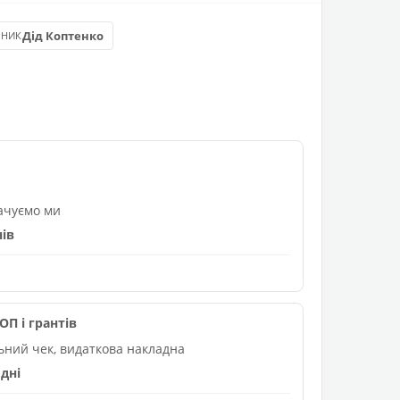
Дід Коптенко
БНИК
лачуємо ми
нів
П і грантів
льний чек, видаткова накладна
дні