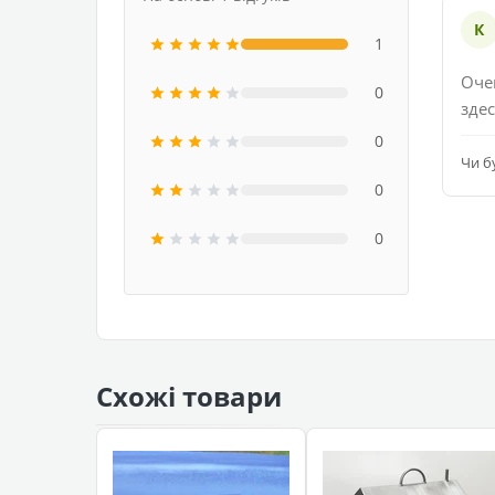
К
1
Оче
0
зде
0
Чи б
0
0
Схожі товари