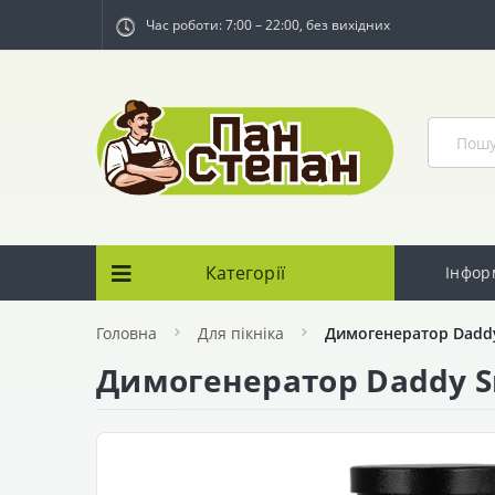
Час роботи: 7:00 – 22:00, без вихідних
Категорії
Інфор
Головна
Для пікніка
Димогенератор Daddy
Димогенератор Daddy S