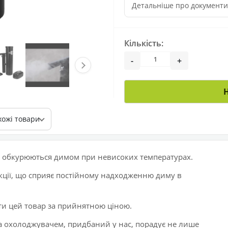
Детальніше про документ
Кількість:
-
+
хожі товари
 обкурюються димом при невисоких температурах.
кції, що сприяє постійному надходженню диму в
ти цей товар за прийнятною ціною.
а охолоджувачем, придбаний у нас, порадує не лише