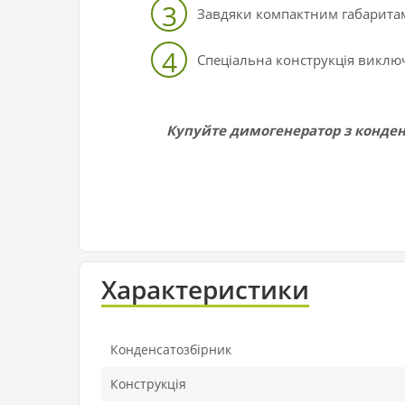
3
Завдяки компактним габаритам
4
Спеціальна конструкція виключ
Купуйте димогенератор з конден
Характеристики
Конденсатозбірник
Конструкція