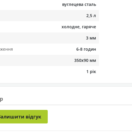
вуглецева сталь
2,5 л
холодне, гаряче
3 мм
аження
6-8 годин
350х90 мм
1 рік
р
Залишити відгук