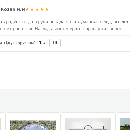
Козак Н.Н
нь радует когда в руки попадает продуманная вещь, все дет
сь не просто так. На вид дымогенератор прослужит вечно!
ув відгук корисним?
Так
Ні