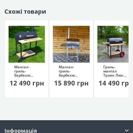
Схожі товари
Мангал-
Мангал-
Гриль-
гриль-
гриль-
мангал
барбекю
барбекю
Троян Люкс
Троян (ø40
Троян з
(розбірний,
12 490 грн
15 890 грн
14 490 гр
см, на
нержавійки
13 шампурів)
колесах)
(AISI 201)
Інформація